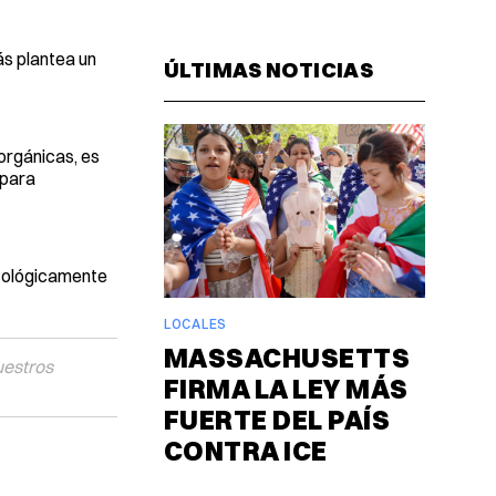
Facebook
Pinterest
LinkedIn
WhatsAp
Email
ás plantea un
ÚLTIMAS NOTICIAS
 orgánicas, es
 para
icológicamente
LOCALES
MASSACHUSETTS
uestros
FIRMA LA LEY MÁS
FUERTE DEL PAÍS
CONTRA ICE