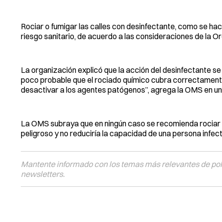
Rociar o fumigar las calles con desinfectante, como se hac
riesgo sanitario, de acuerdo a las consideraciones de la O
La organización explicó que la acción del desinfectante se
poco probable que el rociado químico cubra correctamente
desactivar a los agentes patógenos”, agrega la OMS en u
La OMS subraya que en ningún caso se recomienda rociar a
peligroso y no reduciría la capacidad de una persona infec
Mantente informado con los temas más relevantes de polí
newsletters.