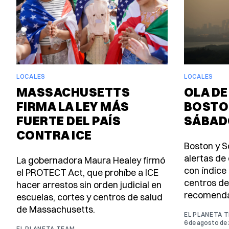
LOCALES
LOCALES
MASSACHUSETTS
OLA DE
FIRMA LA LEY MÁS
BOSTO
FUERTE DEL PAÍS
SÁBAD
CONTRA ICE
Boston y S
alertas de 
La gobernadora Maura Healey firmó
con índice 
el PROTECT Act, que prohíbe a ICE
centros de
hacer arrestos sin orden judicial en
recomendac
escuelas, cortes y centros de salud
de Massachusetts.
EL PLANETA 
6 de agosto de
EL PLANETA TEAM