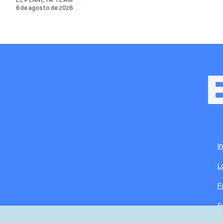
6 de agosto de 2026
I
L
F
E