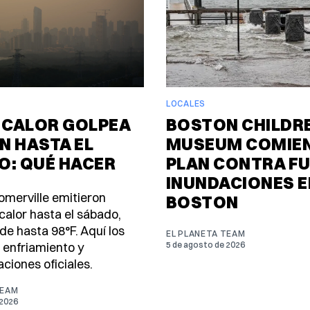
LOCALES
 CALOR GOLPEA
BOSTON CHILDR
N HASTA EL
MUSEUM COMIEN
O: QUÉ HACER
PLAN CONTRA F
INUNDACIONES E
omerville emitieron
BOSTON
calor hasta el sábado,
de hasta 98°F. Aquí los
EL PLANETA TEAM
 enfriamiento y
5 de agosto de 2026
iones oficiales.
TEAM
 2026