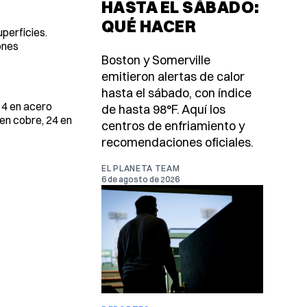
HASTA EL SÁBADO:
QUÉ HACER
perficies.
ones
Boston y Somerville
emitieron alertas de calor
hasta el sábado, con índice
 4 en acero
de hasta 98°F. Aquí los
 en cobre, 24 en
centros de enfriamiento y
recomendaciones oficiales.
EL PLANETA TEAM
6 de agosto de 2026