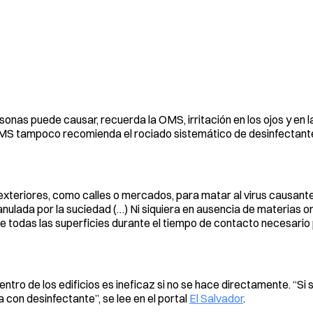
onas puede causar, recuerda la OMS, irritación en los ojos y en la
OMS tampoco recomienda el rociado sistemático de desinfectant
exteriores, como calles o mercados, para matar al virus causante
anulada por la suciedad (…) Ni siquiera en ausencia de materias o
 todas las superficies durante el tiempo de contacto necesario
ntro de los edificios es ineficaz si no se hace directamente. “Si 
a con desinfectante”, se lee en el portal
El Salvador
.