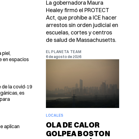
La gobernadora Maura
Healey firmó el PROTECT
Act, que prohíbe a ICE hacer
arrestos sin orden judicial en
escuelas, cortes y centros
de salud de Massachusetts.
EL PLANETA TEAM
 piel,
6 de agosto de 2026
e en espacios
 de la covid-19
rgánicas, es
 para
LOCALES
OLA DE CALOR
se aplican
GOLPEA BOSTON