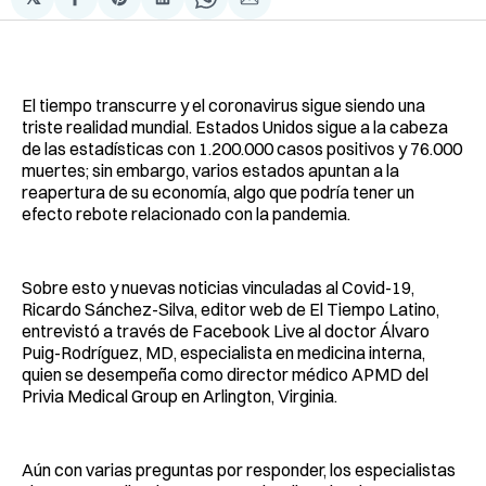
Compartir
Share
Compartir
Share
Compartir
en
on
en
on
via
Facebook
Pinterest
LinkedIn
WhatsApp
Email
El tiempo transcurre y el coronavirus sigue siendo una
triste realidad mundial. Estados Unidos sigue a la cabeza
de las estadísticas con 1.200.000 casos positivos y 76.000
muertes; sin embargo, varios estados apuntan a la
reapertura de su economía, algo que podría tener un
efecto rebote relacionado con la pandemia.
Sobre esto y nuevas noticias vinculadas al Covid-19,
Ricardo Sánchez-Silva, editor web de El Tiempo Latino,
entrevistó a través de Facebook Live al doctor Álvaro
Puig-Rodríguez, MD, especialista en medicina interna,
quien se desempeña como director médico APMD del
Privia Medical Group en Arlington, Virginia.
Aún con varias preguntas por responder, los especialistas