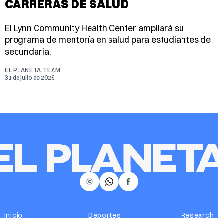
CARRERAS DE SALUD
El Lynn Community Health Center ampliará su
programa de mentoría en salud para estudiantes de
secundaria.
EL PLANETA TEAM
31 de julio de 2026
𝕏
Instagram
Facebook
Inicio
Deportes
Research