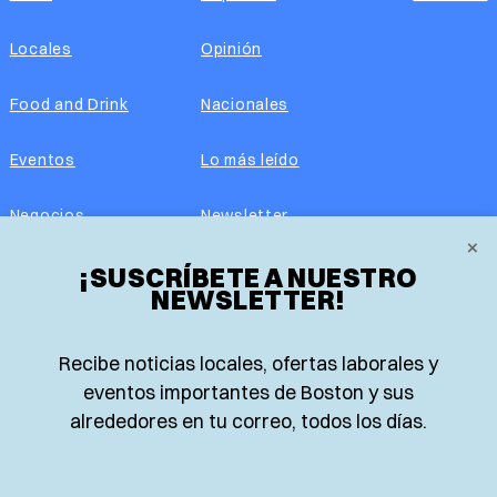
Locales
Opinión
Food and Drink
Nacionales
Eventos
Lo más leído
Negocios
Newsletter
×
Real Estate
¡SUSCRÍBETE A NUESTRO
Edición impresa
NEWSLETTER!
Historias Latinas
Acerca de nosotros
Recibe noticias locales, ofertas laborales y
Guía de Recursos
Advertise with us
eventos importantes de Boston y sus
alrededores en tu correo, todos los días.
© 2026 El Planeta | Noticias en español desde Boston,
Massachusetts