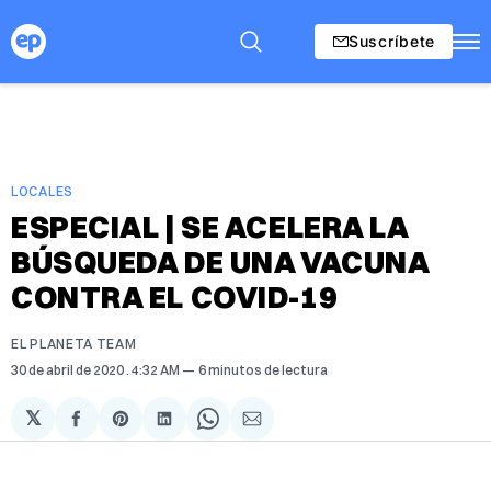
Suscríbete
LOCALES
ESPECIAL | SE ACELERA LA
BÚSQUEDA DE UNA VACUNA
CONTRA EL COVID-19
EL PLANETA TEAM
30 de abril de 2020
. 4:32 AM
6 minutos de lectura
𝕏
Compartir
Share
Compartir
Share
Compartir
en
on
en
on
via
Facebook
Pinterest
LinkedIn
WhatsApp
Email