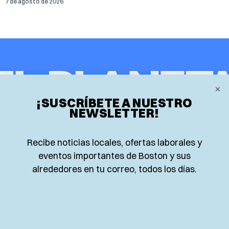
7 de agosto de 2026
×
¡SUSCRÍBETE A NUESTRO
𝕏
NEWSLETTER!
Instagram
Facebook
Recibe noticias locales, ofertas laborales y
Inicio
Deportes
Research
eventos importantes de Boston y sus
alrededores en tu correo, todos los días.
Locales
Opinión
Food and Drink
Nacionales
Eventos
Lo más leído