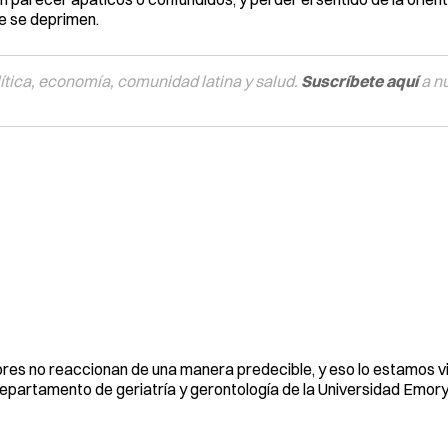
e se deprimen.
tica, economía, comunidad latina y salud.
Suscríbete aquí
a n
yores no reaccionan de una manera predecible, y eso lo estamos 
departamento de geriatría y gerontología de la Universidad Emory