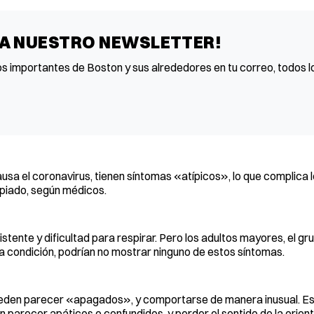
 A NUESTRO NEWSLETTER!
os importantes de Boston y sus alrededores en tu correo, todos lo
a el coronavirus, tienen síntomas «atípicos», lo que complica 
piado, según médicos.
stente y dificultad para respirar. Pero los adultos mayores, el g
ta condición, podrían no mostrar ninguno de estos síntomas.
 pueden parecer «apagados», y comportarse de manera inusual. Es
n parecer apáticos o confundidos, y perder el sentido de la orien