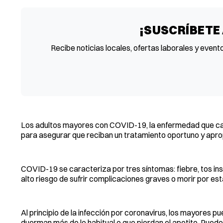
¡SUSCRÍBETE
Recibe noticias locales, ofertas laborales y event
Los adultos mayores con COVID-19, la enfermedad que caus
para asegurar que reciban un tratamiento oportuno y apro
COVID-19 se caracteriza por tres síntomas: fiebre, tos insi
alto riesgo de sufrir complicaciones graves o morir por es
Al principio de la infección por coronavirus, los mayores
duerman más de lo habitual o que pierdan el apetito. Puede