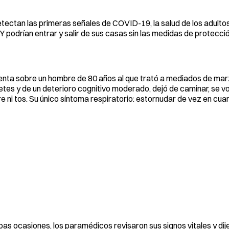
detectan las primeras señales de COVID-19, la salud de los adult
 Y podrían entrar y salir de sus casas sin las medidas de protecc
cuenta sobre un hombre de 80 años al que trató a mediados de ma
etes y de un deterioro cognitivo moderado, dejó de caminar, se vo
e ni tos. Su único síntoma respiratorio: estornudar de vez en cua
as ocasiones, los paramédicos revisaron sus signos vitales y dij