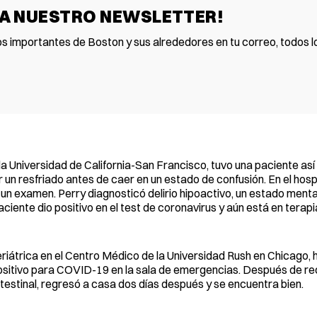
 A NUESTRO NEWSLETTER!
os importantes de Boston y sus alrededores en tu correo, todos lo
la Universidad de California-San Francisco, tuvo una paciente as
 un resfriado antes de caer en un estado de confusión. En el hospi
n examen. Perry diagnosticó delirio hipoactivo, un estado mental
ciente dio positivo en el test de coronavirus y aún está en terapia
riátrica en el Centro Médico de la Universidad Rush en Chicago, 
ositivo para COVID-19 en la sala de emergencias. Después de reci
estinal, regresó a casa dos días después y se encuentra bien.