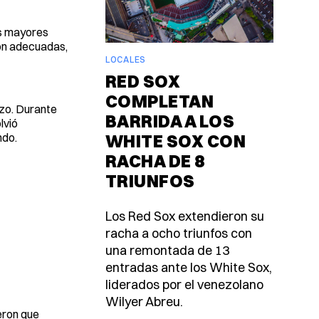
os mayores
ión adecuadas,
LOCALES
RED SOX
COMPLETAN
rzo. Durante
BARRIDA A LOS
lvió
ndo.
WHITE SOX CON
RACHA DE 8
TRIUNFOS
Los Red Sox extendieron su
racha a ocho triunfos con
una remontada de 13
entradas ante los White Sox,
liderados por el venezolano
Wilyer Abreu.
eron que