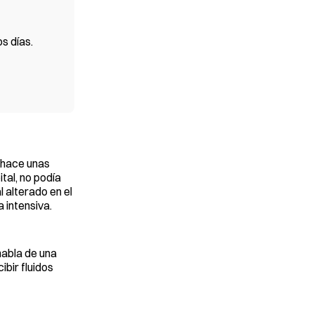
s días.
í hace unas
tal, no podía
 alterado en el
 intensiva.
habla de una
bir fluidos