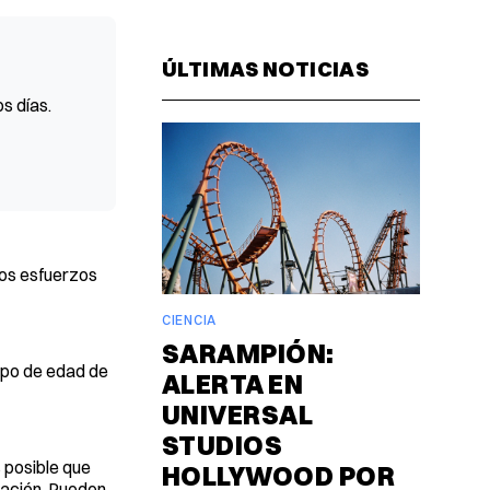
Facebook
Pinterest
LinkedIn
WhatsAp
Email
ÚLTIMAS NOTICIAS
s días.
los esfuerzos
CIENCIA
SARAMPIÓN:
rupo de edad de
ALERTA EN
UNIVERSAL
STUDIOS
 posible que
HOLLYWOOD POR
tación. Pueden