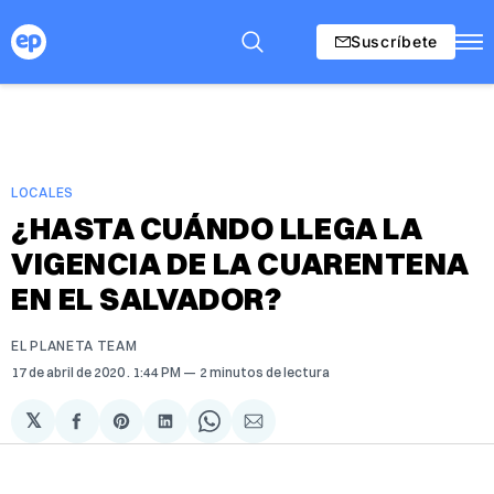
Suscríbete
LOCALES
¿HASTA CUÁNDO LLEGA LA
VIGENCIA DE LA CUARENTENA
EN EL SALVADOR?
EL PLANETA TEAM
17 de abril de 2020
. 1:44 PM
2 minutos de lectura
𝕏
Compartir
Share
Compartir
Share
Compartir
en
on
en
on
via
Facebook
Pinterest
LinkedIn
WhatsApp
Email