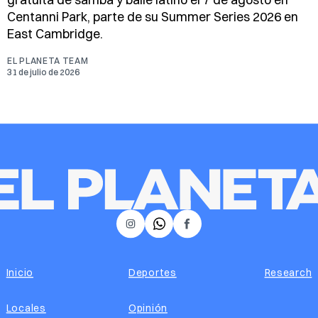
Centanni Park, parte de su Summer Series 2026 en
East Cambridge.
EL PLANETA TEAM
31 de julio de 2026
𝕏
Instagram
Facebook
Inicio
Deportes
Research
Locales
Opinión