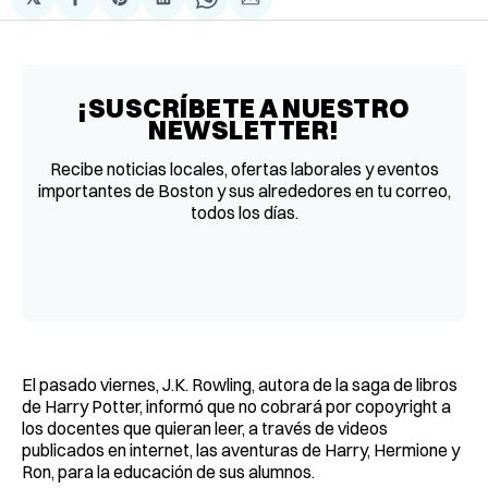
Compartir
Share
Compartir
Share
Compartir
en
on
en
on
via
Facebook
Pinterest
LinkedIn
WhatsApp
Email
¡SUSCRÍBETE A NUESTRO
NEWSLETTER!
Recibe noticias locales, ofertas laborales y eventos
importantes de Boston y sus alrededores en tu correo,
todos los días.
El pasado viernes, J.K. Rowling, autora de la saga de libros
de Harry Potter, informó que no cobrará por copoyright a
los docentes que quieran leer, a través de videos
publicados en internet, las aventuras de Harry, Hermione y
Ron, para la educación de sus alumnos.