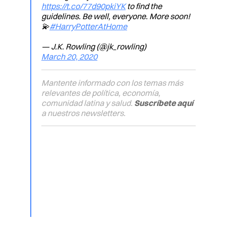
https://t.co/77d90pkiYK
to find the
guidelines. Be well, everyone. More soon!
💫
#HarryPotterAtHome
— J.K. Rowling (@jk_rowling)
March 20, 2020
Mantente informado con los temas más
relevantes de política, economía,
comunidad latina y salud.
Suscríbete aquí
a nuestros newsletters.