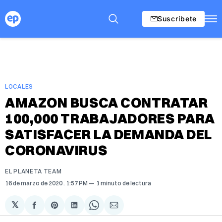
Suscríbete
LOCALES
AMAZON BUSCA CONTRATAR
100,000 TRABAJADORES PARA
SATISFACER LA DEMANDA DEL
CORONAVIRUS
EL PLANETA TEAM
16 de marzo de 2020
. 1:57 PM
1 minuto de lectura
𝕏
Compartir
Share
Compartir
Share
Compartir
en
on
en
on
via