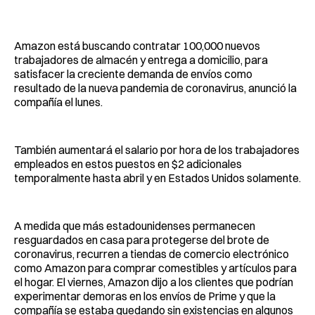
Facebook
Pinterest
LinkedIn
WhatsApp
Email
Amazon está buscando contratar 100,000 nuevos
trabajadores de almacén y entrega a domicilio, para
satisfacer la creciente demanda de envíos como
resultado de la nueva pandemia de coronavirus, anunció la
compañía el lunes.
También aumentará el salario por hora de los trabajadores
empleados en estos puestos en $2 adicionales
temporalmente hasta abril y en Estados Unidos solamente.
A medida que más estadounidenses permanecen
resguardados en casa para protegerse del brote de
coronavirus, recurren a tiendas de comercio electrónico
como Amazon para comprar comestibles y artículos para
el hogar. El viernes, Amazon dijo a los clientes que podrían
experimentar demoras en los envíos de Prime y que la
compañía se estaba quedando sin existencias en algunos