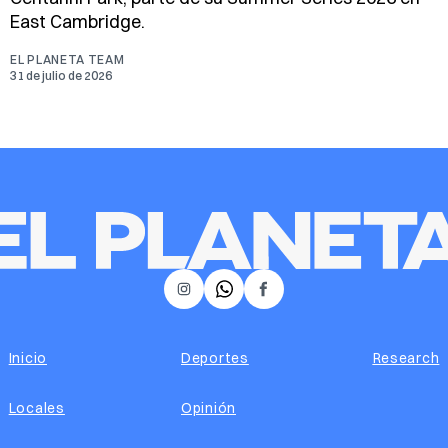
East Cambridge.
EL PLANETA TEAM
31 de julio de 2026
𝕏
Instagram
Facebook
Inicio
Deportes
Research
Locales
Opinión