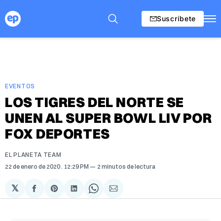
Suscríbete
EVENTOS
LOS TIGRES DEL NORTE SE
UNEN AL SUPER BOWL LIV POR
FOX DEPORTES
EL PLANETA TEAM
22 de enero de 2020
. 12:29 PM
2 minutos de lectura
𝕏
Compartir
Share
Compartir
Share
Compartir
en
on
en
on
via
Facebook
Pinterest
LinkedIn
WhatsApp
Email