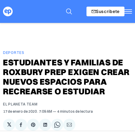
Suscríbete
DEPORTES
ESTUDIANTES Y FAMILIAS DE
ROXBURY PREP EXIGEN CREAR
NUEVOS ESPACIOS PARA
RECREARSE O ESTUDIAR
EL PLANETA TEAM
17 de enero de 2020
. 7:09 AM
4 minutos de lectura
𝕏
Compartir
Share
Compartir
Share
Compartir
en
on
en
on
via