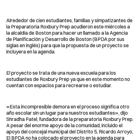
Facebook
Pinterest
LinkedIn
WhatsApp
Email
Alrededor de cien estudiantes, familias y simpatizantes de
la Preparatoria Roxbury Prep acudieron este miércoles a
la alcaldía de Boston para hacer un llamado a la Agencia
de Planificación y Desarrollo de Boston (BPDA por sus
siglas en inglés) para que la propuesta de un proyecto se
incluyera en la agenda.
El proyecto se trata de una nueva escuela para los
estudiantes de Roxbury Prep ya que en este momento no
cuentan con espacios para recrearse o estudiar.
«Esta incompresible demora en el proceso significa otro
año escolar sin un lugar para nuestros estudiantes», dijo
Shradha Patel, fundadora de la preparatoria Roxbury Prep.
A pesar del enorme apoyo de la comunidad, incluido el
apoyo del concejal municipal del Distrito 5, Ricardo Arroyo,
El BPDA no ha colocado el proyecto en la agenda para