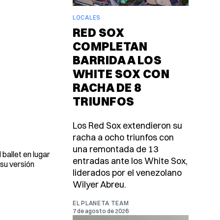
LOCALES
RED SOX
COMPLETAN
BARRIDA A LOS
WHITE SOX CON
RACHA DE 8
TRIUNFOS
Los Red Sox extendieron su
racha a ocho triunfos con
una remontada de 13
 ballet en lugar
entradas ante los White Sox,
 su versión
liderados por el venezolano
Wilyer Abreu.
EL PLANETA TEAM
7 de agosto de 2026