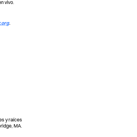
n vivo.
.org
.
es y raíces
bridge, MA.