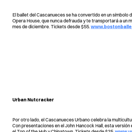
El ballet del Cascanueces se ha convertido en un símbolo d
Opera House, que nunca defrauda y te transportará a un m
mes de diciembre. Tickets desde $55.
www.bostonballe
Urban Nutcracker
Por otro lado, el Cascanueces Urbano celebra la multicultur
Con presentaciones en el John Hancock Hall, esta versión 
el Top of the Hub y Chinatown. Tickets desde $25.
www.ur