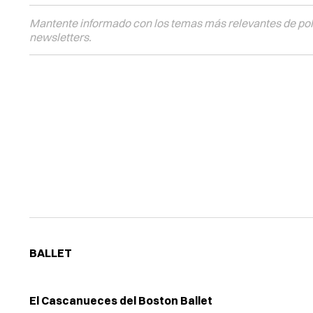
Mantente informado con los temas más relevantes de polí
newsletters.
BALLET
El Cascanueces del Boston Ballet