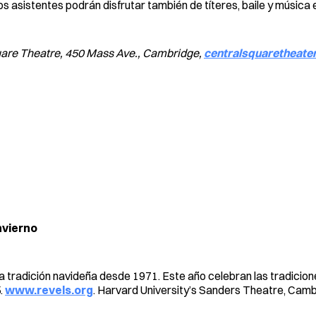
os asistentes podrán disfrutar también de títeres, baile y música e
quare Theatre, 450 Mass Ave., Cambridge,
centralsquaretheater
nvierno
una tradición navideña desde 1971. Este año celebran las tradicion
.
www.revels.org
. Harvard University’s Sanders Theatre, Cam