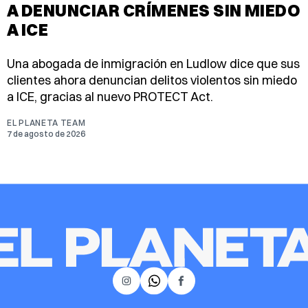
A DENUNCIAR CRÍMENES SIN MIEDO
A ICE
Una abogada de inmigración en Ludlow dice que sus
clientes ahora denuncian delitos violentos sin miedo
a ICE, gracias al nuevo PROTECT Act.
EL PLANETA TEAM
7 de agosto de 2026
𝕏
Instagram
Facebook