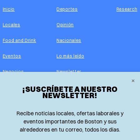
Inicio
Deportes
Research
Locales
Opinión
Food and Drink
Nacionales
Eventos
Lo más leído
Negocios
Newsletter
×
Real Estate
¡SUSCRÍBETE A NUESTRO
Edición impresa
NEWSLETTER!
Historias Latinas
Acerca de nosotros
Recibe noticias locales, ofertas laborales y
Guía de Recursos
Advertise with us
eventos importantes de Boston y sus
alrededores en tu correo, todos los días.
© 2026 El Planeta | Noticias en español desde Boston,