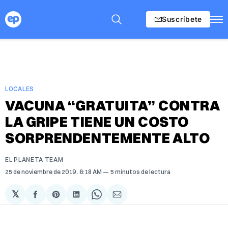
Suscríbete
LOCALES
VACUNA “GRATUITA” CONTRA
LA GRIPE TIENE UN COSTO
SORPRENDENTEMENTE ALTO
EL PLANETA TEAM
25 de noviembre de 2019
. 6:18 AM
5 minutos de lectura
𝕏
Compartir
Share
Compartir
Share
Compartir
en
on
en
on
via
Facebook
Pinterest
LinkedIn
WhatsApp
Email