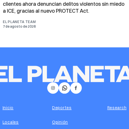
clientes ahora denuncian delitos violentos sin miedo
a ICE, gracias al nuevo PROTECT Act.
EL PLANETA TEAM
7 de agosto de 2026
𝕏
Instagram
Facebook
Inicio
Deportes
Research
Locales
Opinión