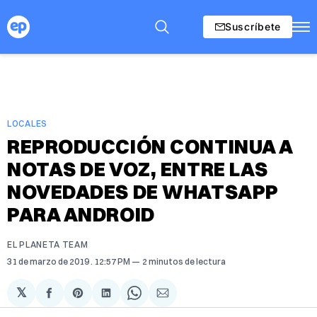
Suscríbete
LOCALES
REPRODUCCIÓN CONTINUA A
NOTAS DE VOZ, ENTRE LAS
NOVEDADES DE WHATSAPP
PARA ANDROID
EL PLANETA TEAM
31 de marzo de 2019
. 12:57 PM
2 minutos de lectura
𝕏
Compartir
Share
Compartir
Share
Compartir
en
on
en
on
via