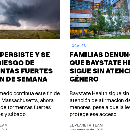
LOCALES
PERSISTE Y SE
FAMILIAS DENUN
RIESGO DE
QUE BAYSTATE H
NTAS FUERTES
SIGUE SIN ATENC
IN DE SEMANA
GÉNERO
úmedo continúa este fin de
Baystate Health sigue sin
 Massachusetts, ahora
atención de afirmación d
 de tormentas fuertes
menores, pese a que la le
es y sábado.
protege ese acceso.
TEAM
EL PLANETA TEAM
 2026
7 de agosto de 2026