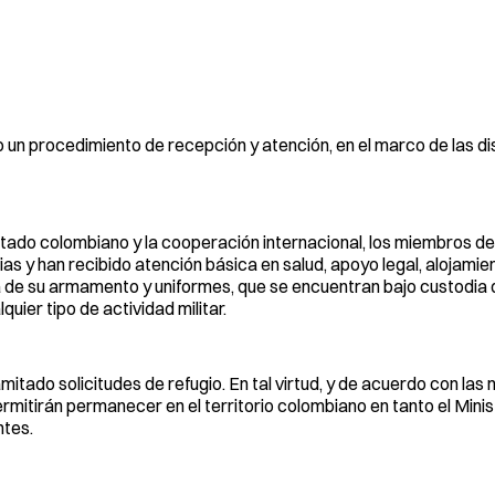
o un procedimiento de recepción y atención, en el marco de las d
Estado colombiano y la cooperación internacional, los miembros d
s y han recibido atención básica en salud, apoyo legal, alojamien
a de su armamento y uniformes, que se encuentran bajo custodia 
ier tipo de actividad militar.
itado solicitudes de refugio. En tal virtud, y de acuerdo con las
rmitirán permanecer en el territorio colombiano en tanto el Minis
ntes.