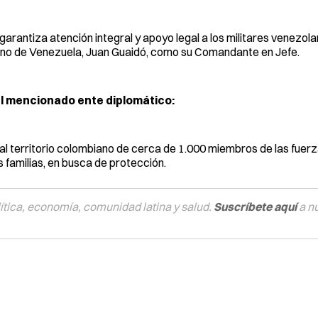
garantiza atención integral y apoyo legal a los militares venezol
rino de Venezuela, Juan Guaidó, como su Comandante en Jefe.
el mencionado ente diplomático:
 al territorio colombiano de cerca de 1.000 miembros de las fuer
familias, en busca de protección.
tica, economía, comunidad latina y salud.
Suscríbete aquí
a n