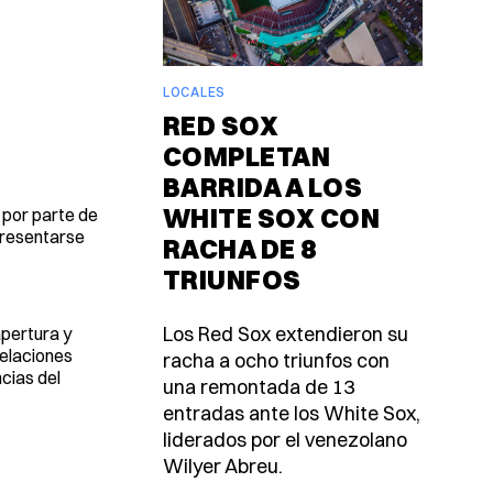
LOCALES
RED SOX
COMPLETAN
BARRIDA A LOS
WHITE SOX CON
 por parte de
presentarse
RACHA DE 8
TRIUNFOS
Los Red Sox extendieron su
apertura y
Relaciones
racha a ocho triunfos con
ncias del
una remontada de 13
entradas ante los White Sox,
liderados por el venezolano
Wilyer Abreu.