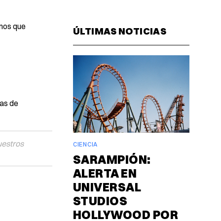
Facebook
Pinterest
LinkedIn
WhatsAp
Email
anos que
ÚLTIMAS NOTICIAS
zas de
uestros
CIENCIA
SARAMPIÓN:
ALERTA EN
UNIVERSAL
STUDIOS
HOLLYWOOD POR