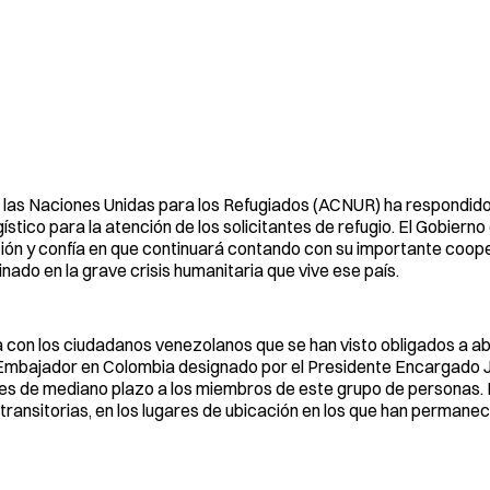
e las Naciones Unidas para los Refugiados (ACNUR) ha respondid
stico para la atención de los solicitantes de refugio. El Gobierno
ión y confía en que continuará contando con su importante coope
ado en la grave crisis humanitaria que vive ese país.
 con los ciudadanos venezolanos que se han visto obligados a a
l Embajador en Colombia designado por el Presidente Encargado 
nes de mediano plazo a los miembros de este grupo de personas. 
transitorias, en los lugares de ubicación en los que han permane