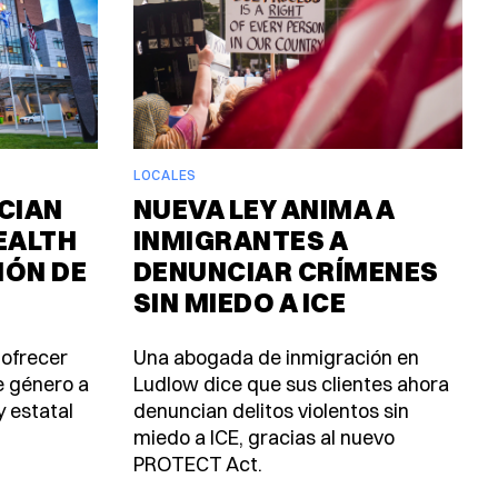
LOCALES
CIAN
NUEVA LEY ANIMA A
EALTH
INMIGRANTES A
IÓN DE
DENUNCIAR CRÍMENES
SIN MIEDO A ICE
 ofrecer
Una abogada de inmigración en
e género a
Ludlow dice que sus clientes ahora
y estatal
denuncian delitos violentos sin
miedo a ICE, gracias al nuevo
PROTECT Act.