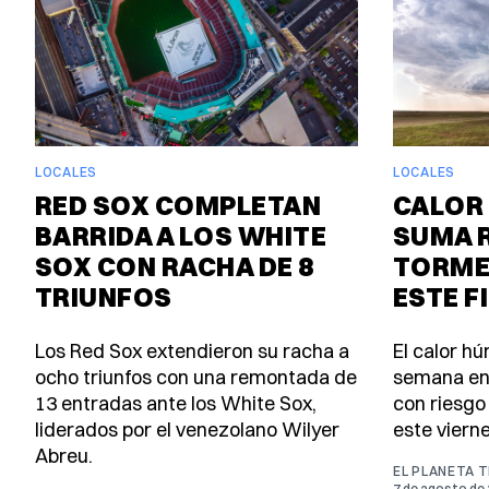
LOCALES
LOCALES
RED SOX COMPLETAN
CALOR 
BARRIDA A LOS WHITE
SUMA 
SOX CON RACHA DE 8
TORME
TRIUNFOS
ESTE F
Los Red Sox extendieron su racha a
El calor h
ocho triunfos con una remontada de
semana en
13 entradas ante los White Sox,
con riesgo
liderados por el venezolano Wilyer
este viern
Abreu.
EL PLANETA 
7 de agosto de