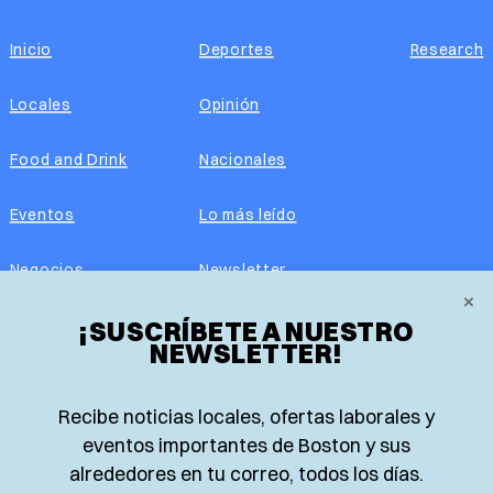
Inicio
Deportes
Research
Locales
Opinión
Food and Drink
Nacionales
Eventos
Lo más leído
Negocios
Newsletter
×
Real Estate
¡SUSCRÍBETE A NUESTRO
Edición impresa
NEWSLETTER!
Historias Latinas
Acerca de nosotros
Recibe noticias locales, ofertas laborales y
Guía de Recursos
Advertise with us
eventos importantes de Boston y sus
alrededores en tu correo, todos los días.