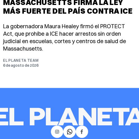
MASSACHUSETTS FIRMA LA LEY
MÁS FUERTE DEL PAÍS CONTRA ICE
La gobernadora Maura Healey firmó el PROTECT
Act, que prohíbe a ICE hacer arrestos sin orden
judicial en escuelas, cortes y centros de salud de
Massachusetts.
EL PLANETA TEAM
6 de agosto de 2026
𝕏
Instagram
Facebook