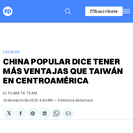
Suscríbete
LOCALES
CHINA POPULAR DICE TENER
MÁS VENTAJAS QUE TAIWÁN
EN CENTROAMÉRICA
EL PLANETA TEAM
15 de marzo de 2019
. 5:50 AM
3 minutos de lectura
𝕏
Compartir
Share
Compartir
Share
Compartir
en
on
en
on
via
Facebook
Pinterest
LinkedIn
WhatsApp
Email