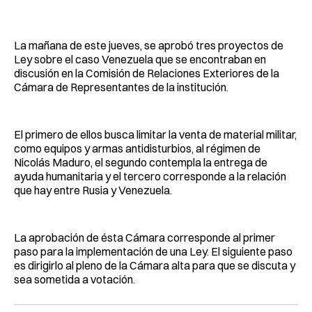
Facebook
Pinterest
LinkedIn
WhatsApp
Email
La mañana de este jueves, se aprobó tres proyectos de
Ley sobre el caso Venezuela que se encontraban en
discusión en la Comisión de Relaciones Exteriores de la
Cámara de Representantes de la institución.
El primero de ellos busca limitar la venta de material militar,
como equipos y armas antidisturbios, al régimen de
Nicolás Maduro, el segundo contempla la entrega de
ayuda humanitaria y el tercero corresponde a la relación
que hay entre Rusia y Venezuela.
La aprobación de ésta Cámara corresponde al primer
paso para la implementación de una Ley. El siguiente paso
es dirigirlo al pleno de la Cámara alta para que se discuta y
sea sometida a votación.