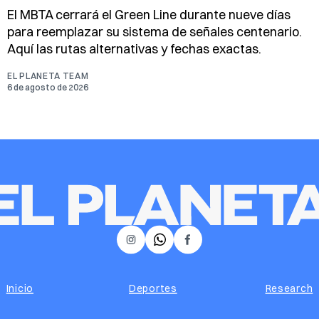
El MBTA cerrará el Green Line durante nueve días
para reemplazar su sistema de señales centenario.
Aquí las rutas alternativas y fechas exactas.
EL PLANETA TEAM
6 de agosto de 2026
𝕏
Instagram
Facebook
Inicio
Deportes
Research