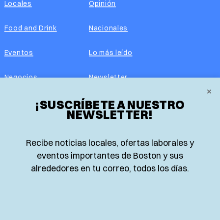
Locales
Opinión
Food and Drink
Nacionales
Eventos
Lo más leído
Negocios
Newsletter
×
Real Estate
¡SUSCRÍBETE A NUESTRO
Edición impresa
NEWSLETTER!
Historias Latinas
Acerca de nosotros
Recibe noticias locales, ofertas laborales y
Guía de Recursos
Advertise with us
eventos importantes de Boston y sus
alrededores en tu correo, todos los días.
© 2026 El Planeta | Noticias en español desde Boston,
Massachusetts