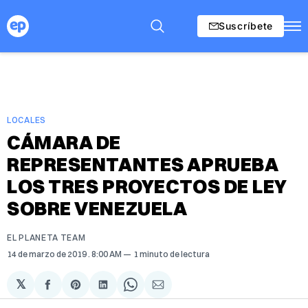
Suscríbete
LOCALES
CÁMARA DE
REPRESENTANTES APRUEBA
LOS TRES PROYECTOS DE LEY
SOBRE VENEZUELA
EL PLANETA TEAM
14 de marzo de 2019
. 8:00 AM
1 minuto de lectura
𝕏
Compartir
Share
Compartir
Share
Compartir
en
on
en
on
via