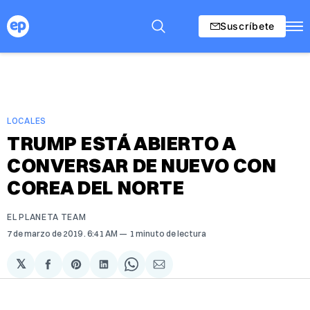
Suscríbete
LOCALES
TRUMP ESTÁ ABIERTO A
CONVERSAR DE NUEVO CON
COREA DEL NORTE
EL PLANETA TEAM
7 de marzo de 2019
. 6:41 AM
1 minuto de lectura
𝕏
Compartir
Share
Compartir
Share
Compartir
en
on
en
on
via
Facebook
Pinterest
LinkedIn
WhatsApp
Email