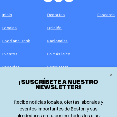
Inicio
Deportes
Research
Locales
Opinión
Food and Drink
Nacionales
Eventos
Lo más leído
Negocios
Newsletter
×
Real Estate
¡SUSCRÍBETE A NUESTRO
Edición impresa
NEWSLETTER!
Historias Latinas
Acerca de nosotros
Recibe noticias locales, ofertas laborales y
Guía de Recursos
Advertise with us
eventos importantes de Boston y sus
alrededores en tu correo, todos los días.