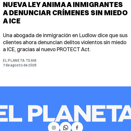
NUEVA LEY ANIMA A INMIGRANTES
A DENUNCIAR CRÍMENES SIN MIEDO
A ICE
Una abogada de inmigración en Ludlow dice que sus
clientes ahora denuncian delitos violentos sin miedo
a ICE, gracias al nuevo PROTECT Act.
EL PLANETA TEAM
7 de agosto de 2026
𝕏
Instagram
Facebook