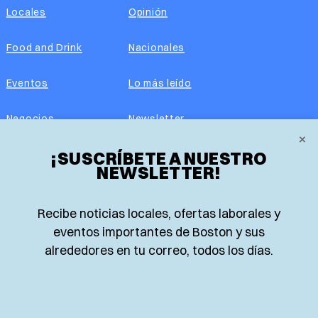
Locales
Opinión
Food and Drink
Nacionales
Eventos
Lo más leído
Negocios
Newsletter
×
Real Estate
¡SUSCRÍBETE A NUESTRO
Edición impresa
NEWSLETTER!
Historias Latinas
Acerca de nosotros
Recibe noticias locales, ofertas laborales y
Guía de Recursos
Advertise with us
eventos importantes de Boston y sus
alrededores en tu correo, todos los días.
© 2026 El Planeta | Noticias en español desde Boston,
Massachusetts