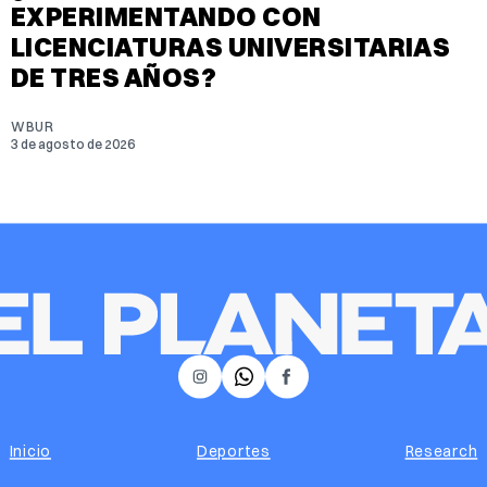
EXPERIMENTANDO CON
LICENCIATURAS UNIVERSITARIAS
DE TRES AÑOS?
WBUR
3 de agosto de 2026
𝕏
Instagram
Facebook
Inicio
Deportes
Research