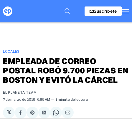
Suscríbete
LOCALES
EMPLEADA DE CORREO
POSTAL ROBÓ 9.700 PIEZAS EN
BOSTON Y EVITÓ LA CÁRCEL
EL PLANETA TEAM
7 de marzo de 2019
. 6:59 AM
1 minuto de lectura
𝕏
Compartir
Share
Compartir
Share
Compartir
en
on
en
on
via
Facebook
Pinterest
LinkedIn
WhatsApp
Email