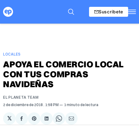
Suscríbete
LOCALES
APOYA EL COMERCIO LOCAL
CON TUS COMPRAS
NAVIDEÑAS
EL PLANETA TEAM
2 de diciembre de 2018
. 1:58 PM
1 minuto de lectura
𝕏
Compartir
Share
Compartir
Share
Compartir
en
on
en
on
via
Facebook
Pinterest
LinkedIn
WhatsApp
Email