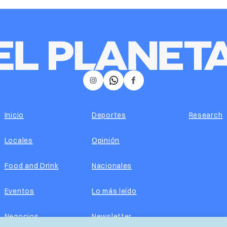
𝕏
Instagram
Facebook
Inicio
Deportes
Research
Locales
Opinión
Food and Drink
Nacionales
Eventos
Lo más leído
Negocios
Newsletter