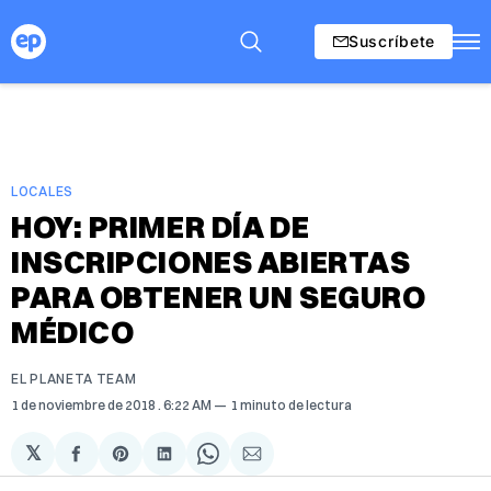
Suscríbete
LOCALES
HOY: PRIMER DÍA DE
INSCRIPCIONES ABIERTAS
PARA OBTENER UN SEGURO
MÉDICO
EL PLANETA TEAM
1 de noviembre de 2018
. 6:22 AM
1 minuto de lectura
𝕏
Compartir
Share
Compartir
Share
Compartir
en
on
en
on
via