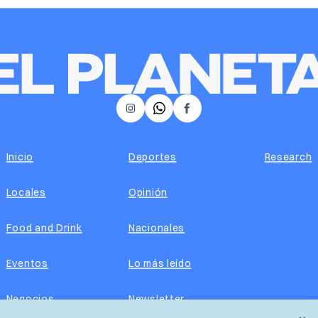
𝕏
Instagram
Facebook
Inicio
Deportes
Research
Locales
Opinión
Food and Drink
Nacionales
Eventos
Lo más leído
Negocios
Newsletter