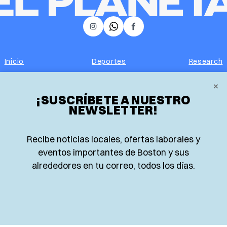
𝕏
Instagram
Facebook
Inicio
Deportes
Research
×
Locales
Opinión
¡SUSCRÍBETE A NUESTRO
NEWSLETTER!
Food and Drink
Nacionales
Eventos
Lo más leído
Recibe noticias locales, ofertas laborales y
eventos importantes de Boston y sus
Negocios
Newsletter
alrededores en tu correo, todos los días.
Real Estate
Edición impresa
Historias Latinas
Acerca de nosotros