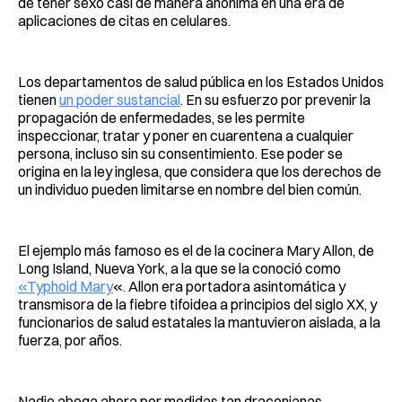
de tener sexo casi de manera anónima en una era de
aplicaciones de citas en celulares.
Los departamentos de salud pública en los Estados Unidos
tienen
un poder sustancial
. En su esfuerzo por prevenir la
propagación de enfermedades, se les permite
inspeccionar, tratar y poner en cuarentena a cualquier
persona, incluso sin su consentimiento. Ese poder se
origina en la ley inglesa, que considera que los derechos de
un individuo pueden limitarse en nombre del bien común.
El ejemplo más famoso es el de la cocinera Mary Allon, de
Long Island, Nueva York, a la que se la conoció como
«Typhoid Mary
«. Allon era portadora asintomática y
transmisora ​de la fiebre tifoidea a principios del siglo XX, y
funcionarios de salud estatales la mantuvieron aislada, a la
fuerza, por años.
Nadie aboga ahora por medidas tan draconianas,