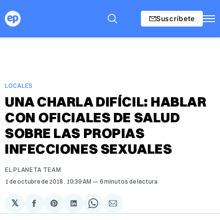
Suscríbete
LOCALES
UNA CHARLA DIFÍCIL: HABLAR
CON OFICIALES DE SALUD
SOBRE LAS PROPIAS
INFECCIONES SEXUALES
EL PLANETA TEAM
1 de octubre de 2018
. 10:39 AM
6 minutos de lectura
𝕏
Compartir
Share
Compartir
Share
Compartir
en
on
en
on
via