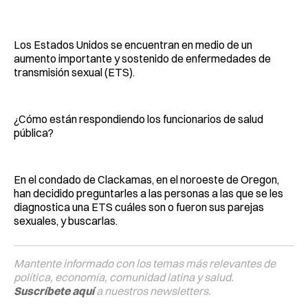
Facebook
Pinterest
LinkedIn
WhatsApp
Email
Los Estados Unidos se encuentran en medio de un
aumento importante y sostenido de enfermedades de
transmisión sexual (ETS).
¿Cómo están respondiendo los funcionarios de salud
pública?
En el condado de Clackamas, en el noroeste de Oregon,
han decidido preguntarles a las personas a las que se les
diagnostica una ETS cuáles son o fueron sus parejas
sexuales, y buscarlas.
Mantente informado con los temas más relevantes de
política, economía, comunidad latina y salud.
Suscríbete aquí
a nuestros newsletters.