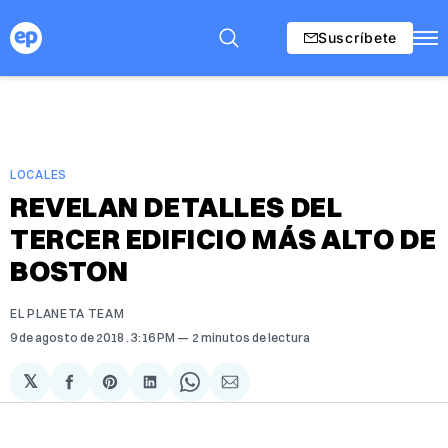
Suscríbete
LOCALES
REVELAN DETALLES DEL
TERCER EDIFICIO MÁS ALTO DE
BOSTON
EL PLANETA TEAM
9 de agosto de 2018
. 3:16 PM
2 minutos de lectura
𝕏
Compartir
Share
Compartir
Share
Compartir
en
on
en
on
via
Facebook
Pinterest
LinkedIn
WhatsApp
Email