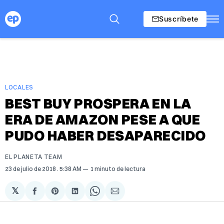
Suscríbete
LOCALES
BEST BUY PROSPERA EN LA
ERA DE AMAZON PESE A QUE
PUDO HABER DESAPARECIDO
EL PLANETA TEAM
23 de julio de 2018
. 5:38 AM
1 minuto de lectura
𝕏
Compartir
Share
Compartir
Share
Compartir
en
on
en
on
via
Facebook
Pinterest
LinkedIn
WhatsApp
Email