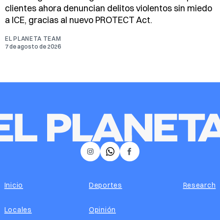
clientes ahora denuncian delitos violentos sin miedo
a ICE, gracias al nuevo PROTECT Act.
EL PLANETA TEAM
7 de agosto de 2026
𝕏
Instagram
Facebook
Inicio
Deportes
Research
Locales
Opinión