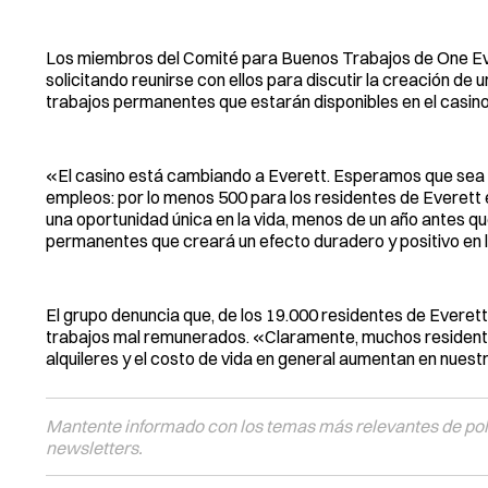
Los miembros del Comité para Buenos Trabajos de One Ever
solicitando reunirse con ellos para discutir la creación de
trabajos permanentes que estarán disponibles en el casino
«El casino está cambiando a Everett. Esperamos que sea p
empleos: por lo menos 500 para los residentes de Everett 
una oportunidad única en la vida, menos de un año antes qu
permanentes que creará un efecto duradero y positivo en 
El grupo denuncia que, de los 19.000 residentes de Everett q
trabajos mal remunerados. «Claramente, muchos resident
alquileres y el costo de vida en general aumentan en nues
Mantente informado con los temas más relevantes de polí
newsletters.