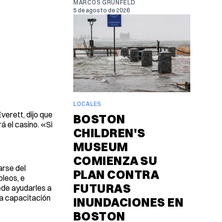
MARCOS GRUNFELD
5 de agosto de 2026
LOCALES
erett, dijo que
BOSTON
á el casino. «Si
CHILDREN'S
MUSEUM
COMIENZA SU
arse del
PLAN CONTRA
pleos, e
FUTURAS
ede ayudarles a
la capacitación
INUNDACIONES EN
BOSTON