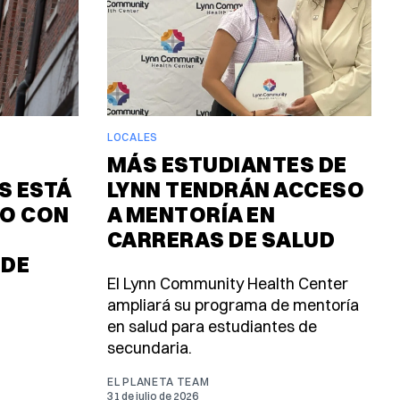
LOCALES
MÁS ESTUDIANTES DE
 ESTÁ
LYNN TENDRÁN ACCESO
O CON
A MENTORÍA EN
CARRERAS DE SALUD
 DE
El Lynn Community Health Center
ampliará su programa de mentoría
en salud para estudiantes de
secundaria.
EL PLANETA TEAM
31 de julio de 2026