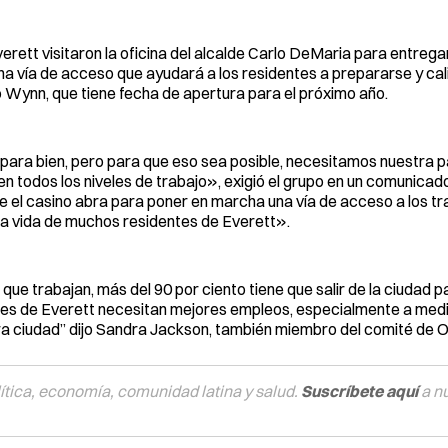
ett visitaron la oficina del alcalde Carlo DeMaria para entrega
 una vía de acceso que ayudará a los residentes a prepararse y cali
 Wynn, que tiene fecha de apertura para el próximo año.
ara bien, pero para que eso sea posible, necesitamos nuestra pa
en todos los niveles de trabajo», exigió el grupo en un comunic
e el casino abra para poner en marcha una vía de acceso a los tr
la vida de muchos residentes de Everett».
ue trabajan, más del 90 por ciento tiene que salir de la ciudad pa
es de Everett necesitan mejores empleos, especialmente a medi
tra ciudad” dijo Sandra Jackson, también miembro del comité de 
tica, economía, comunidad latina y salud.
Suscríbete aquí
a n