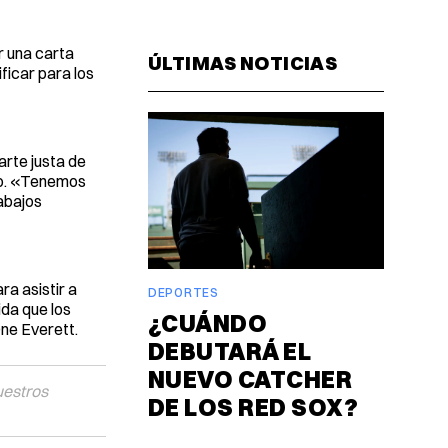
Facebook
Pinterest
LinkedIn
WhatsAp
Email
r una carta
ÚLTIMAS NOTICIAS
ficar para los
rte justa de
ado. «Tenemos
abajos
ra asistir a
DEPORTES
da que los
¿CUÁNDO
One Everett.
DEBUTARÁ EL
NUEVO CATCHER
uestros
DE LOS RED SOX?