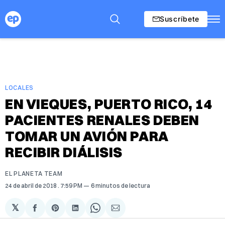
Suscríbete
LOCALES
EN VIEQUES, PUERTO RICO, 14
PACIENTES RENALES DEBEN
TOMAR UN AVIÓN PARA
RECIBIR DIÁLISIS
EL PLANETA TEAM
24 de abril de 2018
. 7:59 PM
6 minutos de lectura
𝕏
Compartir
Share
Compartir
Share
Compartir
en
on
en
on
via