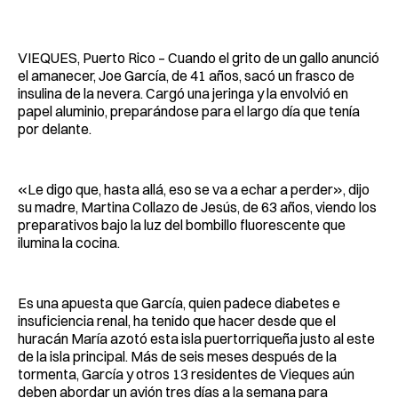
Facebook
Pinterest
LinkedIn
WhatsApp
Email
VIEQUES, Puerto Rico – Cuando el grito de un gallo anunció
el amanecer, Joe García, de 41 años, sacó un frasco de
insulina de la nevera. Cargó una jeringa y la envolvió en
papel aluminio, preparándose para el largo día que tenía
por delante.
«Le digo que, hasta allá, eso se va a echar a perder», dijo
su madre, Martina Collazo de Jesús, de 63 años, viendo los
preparativos bajo la luz del bombillo fluorescente que
ilumina la cocina.
Es una apuesta que García, quien padece diabetes e
insuficiencia renal, ha tenido que hacer desde que el
huracán María azotó esta isla puertorriqueña justo al este
de la isla principal. Más de seis meses después de la
tormenta, García y otros 13 residentes de Vieques aún
deben abordar un avión tres días a la semana para