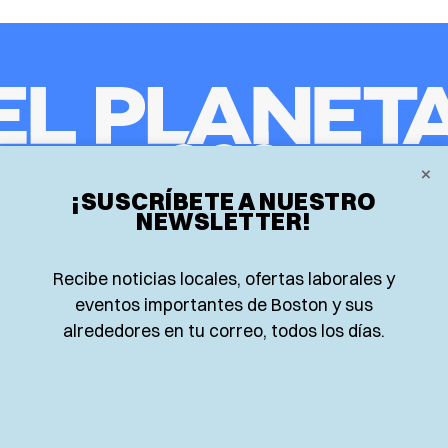
𝕏
×
Instagram
Facebook
¡SUSCRÍBETE A NUESTRO
NEWSLETTER!
Inicio
Deportes
Research
Recibe noticias locales, ofertas laborales y
Locales
Opinión
eventos importantes de Boston y sus
alrededores en tu correo, todos los días.
Food and Drink
Nacionales
Eventos
Lo más leído
Negocios
Newsletter