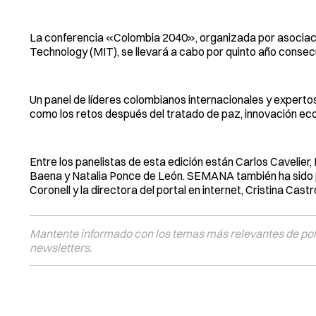
La conferencia «Colombia 2040», organizada por asociaci
Technology (MIT), se llevará a cabo por quinto año consecut
Un panel de líderes colombianos internacionales y expertos
como los retos después del tratado de paz, innovación eco
Entre los panelistas de esta edición están Carlos Cavelier,
Baena y Natalia Ponce de León. SEMANA también ha sido pa
Coronell y la directora del portal en internet, Cristina Castr
Mantente informado con los temas más relevantes de polí
newsletters.