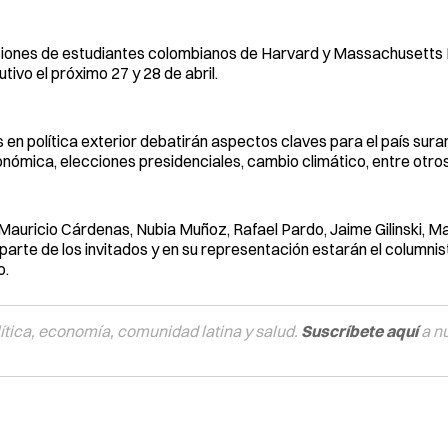
ones de estudiantes colombianos de Harvard y Massachusetts In
ivo el próximo 27 y 28 de abril.
 en política exterior debatirán aspectos claves para el país sura
nómica, elecciones presidenciales, cambio climático, entre otro
 Mauricio Cárdenas, Nubia Muñoz, Rafael Pardo, Jaime Gilinski, Ma
rte de los invitados y en su representación estarán el columnis
o.
tica, economía, comunidad latina y salud.
Suscríbete aquí
a n