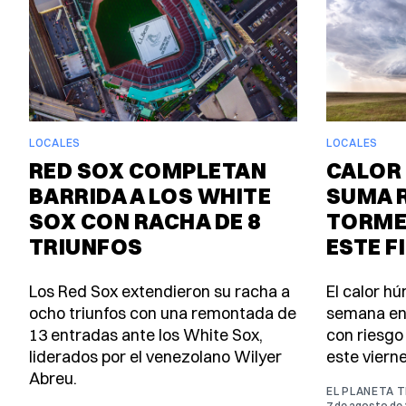
LOCALES
LOCALES
RED SOX COMPLETAN
CALOR 
BARRIDA A LOS WHITE
SUMA 
SOX CON RACHA DE 8
TORME
TRIUNFOS
ESTE F
Los Red Sox extendieron su racha a
El calor h
ocho triunfos con una remontada de
semana en
13 entradas ante los White Sox,
con riesgo
liderados por el venezolano Wilyer
este viern
Abreu.
EL PLANETA 
7 de agosto de