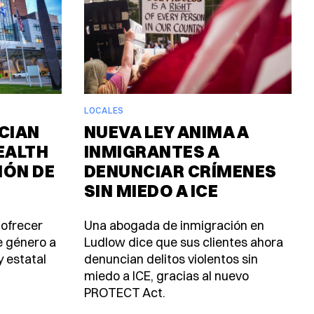
LOCALES
CIAN
NUEVA LEY ANIMA A
EALTH
INMIGRANTES A
IÓN DE
DENUNCIAR CRÍMENES
SIN MIEDO A ICE
 ofrecer
Una abogada de inmigración en
e género a
Ludlow dice que sus clientes ahora
y estatal
denuncian delitos violentos sin
miedo a ICE, gracias al nuevo
PROTECT Act.