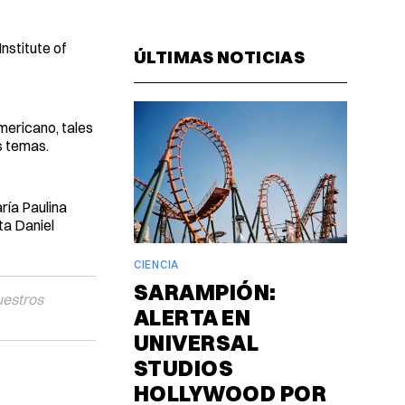
Facebook
Pinterest
LinkedIn
WhatsAp
Email
stitute of
ÚLTIMAS NOTICIAS
mericano, tales
s temas.
ría Paulina
ta Daniel
CIENCIA
SARAMPIÓN:
uestros
ALERTA EN
UNIVERSAL
STUDIOS
HOLLYWOOD POR