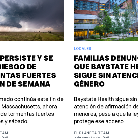
LOCALES
PERSISTE Y SE
FAMILIAS DENUN
RIESGO DE
QUE BAYSTATE H
NTAS FUERTES
SIGUE SIN ATENC
IN DE SEMANA
GÉNERO
úmedo continúa este fin de
Baystate Health sigue sin
 Massachusetts, ahora
atención de afirmación d
 de tormentas fuertes
menores, pese a que la le
es y sábado.
protege ese acceso.
TEAM
EL PLANETA TEAM
 2026
7 de agosto de 2026