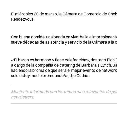
El miércoles 28 de marzo, la Cámara de Comercio de Chels
Rendezvous.
Con buena comida, una banda en vivo, baile e impresionante
nueve décadas de asistencia y servicio de la Cámara a la c
«El barco es hermoso y tiene calefacción», destacó Rich 
a cargo de la compañía de catering de Barbara’s Lynch, S
haciendo la broma de que será el mejor evento de networki
solo estoy medio bromeando!», dijo Cuthie.
Mantente informado con los temas más relevantes de polí
newsletters.