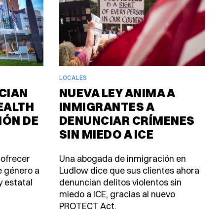
LOCALES
CIAN
NUEVA LEY ANIMA A
EALTH
INMIGRANTES A
IÓN DE
DENUNCIAR CRÍMENES
SIN MIEDO A ICE
 ofrecer
Una abogada de inmigración en
e género a
Ludlow dice que sus clientes ahora
y estatal
denuncian delitos violentos sin
miedo a ICE, gracias al nuevo
PROTECT Act.