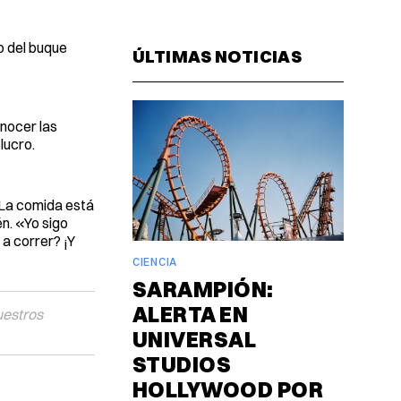
Facebook
Pinterest
LinkedIn
WhatsAp
Email
o del buque
ÚLTIMAS NOTICIAS
onocer las
lucro.
 La comida está
n. «Yo sigo
a correr? ¡Y
CIENCIA
SARAMPIÓN:
ALERTA EN
uestros
UNIVERSAL
STUDIOS
HOLLYWOOD POR