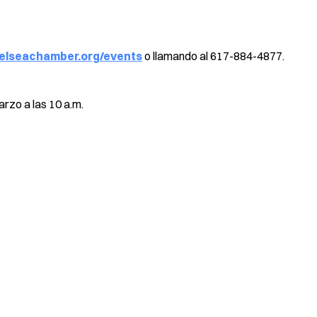
lseachamber.org/events
o llamando al 617-884-4877.
arzo a las 10 a.m.