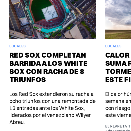
LOCALES
LOCALES
RED SOX COMPLETAN
CALOR 
BARRIDA A LOS WHITE
SUMA 
SOX CON RACHA DE 8
TORME
TRIUNFOS
ESTE F
Los Red Sox extendieron su racha a
El calor h
ocho triunfos con una remontada de
semana en
13 entradas ante los White Sox,
con riesgo
liderados por el venezolano Wilyer
este viern
Abreu.
EL PLANETA 
7 de agosto de