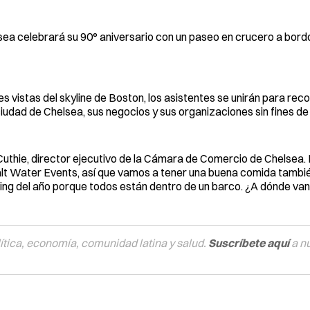
ea celebrará su 90° aniversario con un paseo en crucero a bord
s vistas del skyline de Boston, los asistentes se unirán para rec
iudad de Chelsea, sus negocios y sus organizaciones sin fines de 
Cuthie, director ejecutivo de la Cámara de Comercio de Chelsea.
alt Water Events, así que vamos a tener una buena comida tambié
ng del año porque todos están dentro de un barco. ¿A dónde van 
tica, economía, comunidad latina y salud.
Suscríbete aquí
a n