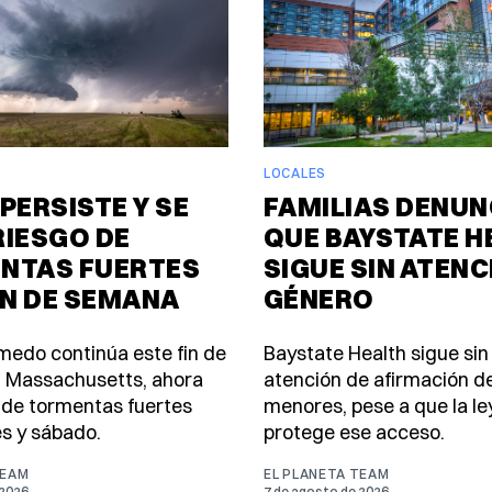
LOCALES
PERSISTE Y SE
FAMILIAS DENUN
RIESGO DE
QUE BAYSTATE H
NTAS FUERTES
SIGUE SIN ATENC
IN DE SEMANA
GÉNERO
úmedo continúa este fin de
Baystate Health sigue sin
 Massachusetts, ahora
atención de afirmación d
 de tormentas fuertes
menores, pese a que la le
es y sábado.
protege ese acceso.
TEAM
EL PLANETA TEAM
 2026
7 de agosto de 2026