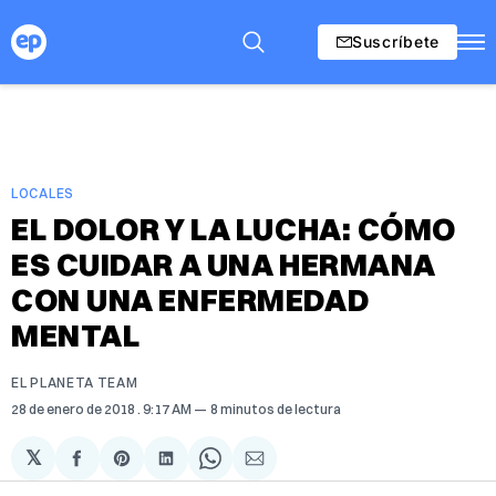
Suscríbete
LOCALES
EL DOLOR Y LA LUCHA: CÓMO
ES CUIDAR A UNA HERMANA
CON UNA ENFERMEDAD
MENTAL
EL PLANETA TEAM
28 de enero de 2018
. 9:17 AM
8 minutos de lectura
𝕏
Compartir
Share
Compartir
Share
Compartir
en
on
en
on
via