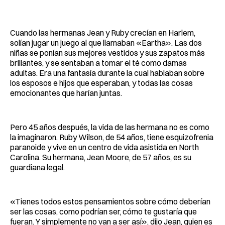
Facebook
Pinterest
LinkedIn
WhatsApp
Email
Cuando las hermanas Jean y Ruby crecían en Harlem,
solían jugar un juego al que llamaban «Eartha». Las dos
niñas se ponían sus mejores vestidos y sus zapatos más
brillantes, y se sentaban a tomar el té como damas
adultas. Era una fantasía durante la cual hablaban sobre
los esposos e hijos que esperaban, y todas las cosas
emocionantes que harían juntas.
Pero 45 años después, la vida de las hermana no es como
la imaginaron. Ruby Wilson, de 54 años, tiene esquizofrenia
paranoide y vive en un centro de vida asistida en North
Carolina. Su hermana, Jean Moore, de 57 años, es su
guardiana legal.
«Tienes todos estos pensamientos sobre cómo deberían
ser las cosas, como podrían ser, cómo te gustaría que
fueran. Y simplemente no van a ser así», dijo Jean, quien es