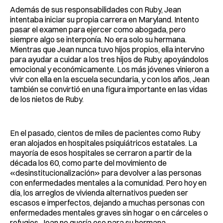
Además de sus responsabilidades con Ruby, Jean
intentaba iniciar su propia carrera en Maryland. Intento
pasar el examen para ejercer como abogada, pero
siempre algo se interponía. No era solo su hermana.
Mientras que Jean nunca tuvo hijos propios, ella intervino
para ayudar a cuidar a los tres hijos de Ruby, apoyándolos
emocional y económicamente. Los más jóvenes vinieron a
vivir con ella en la escuela secundaria, y con los años, Jean
también se convirtió en una figura importante en las vidas
de los nietos de Ruby.
En el pasado, cientos de miles de pacientes como Ruby
eran alojados en hospitales psiquiátricos estatales. La
mayoría de esos hospitales se cerraron a partir de la
década los 60, como parte del movimiento de
«desinstitucionalización» para devolver a las personas
con enfermedades mentales a la comunidad. Pero hoy en
día, los arreglos de vivienda alternativos pueden ser
escasos e imperfectos, dejando a muchas personas con
enfermedades mentales graves sin hogar o en cárceles o
refugios. Jean no quería eso para su hermana.