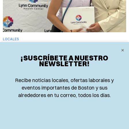
LOCALES
MÁS ESTUDIANTES DE LYNN
×
TENDRÁN ACCESO A MENTORÍA EN
¡SUSCRÍBETE A NUESTRO
NEWSLETTER!
CARRERAS DE SALUD
El Lynn Community Health Center ampliará su
Recibe noticias locales, ofertas laborales y
programa de mentoría en salud para estudiantes de
eventos importantes de Boston y sus
secundaria.
alrededores en tu correo, todos los días.
EL PLANETA TEAM
31 de julio de 2026