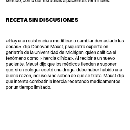
sentido, como dar estatinas a pacientes terminales.
RECETA SIN DISCUSIONES
«Hay una resistencia a modificar o cambiar demasiado las
cosas», dijo Donovan Maust, psiquiatra experto en
geriatría de la Universidad de Michigan, quien califica el
fenómeno como «inercia clínica». Al recibir a un nuevo
paciente, Maust dijo que los médicos tienden a suponer
que, si un colega recetó una droga, debe haber habido una
buena razón, incluso si no saben de qué se trata. Maust dijo
que intenta combatir la inercia recetando medicamentos
por un tiempo limitado.