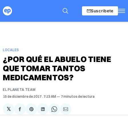
Suscríbete
LOCALES
¿POR QUÉ EL ABUELO TIENE
QUE TOMAR TANTOS
MEDICAMENTOS?
EL PLANETA TEAM
15 de diciembre de 2017
. 7:23 AM
7 minutos de lectura
𝕏
Compartir
Share
Compartir
Share
Compartir
en
on
en
on
via
Facebook
Pinterest
LinkedIn
WhatsApp
Email