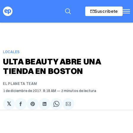
Suscríbete
LOCALES
ULTA BEAUTY ABRE UNA
TIENDA EN BOSTON
EL PLANETA TEAM
1 de diciembre de 2017
. 8:18 AM
2 minutos de lectura
𝕏
Compartir
Share
Compartir
Share
Compartir
en
on
en
on
via
Facebook
Pinterest
LinkedIn
WhatsApp
Email