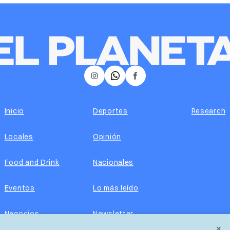
𝕏
Instagram
Facebook
Inicio
Deportes
Research
Locales
Opinión
Food and Drink
Nacionales
Eventos
Lo más leído
Negocios
Newsletter
×