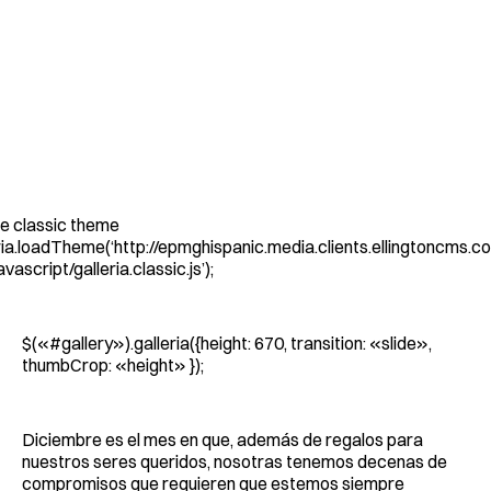
he classic theme
ia.loadTheme(‘http://epmghispanic.media.clients.ellingtoncms.co
ascript/galleria.classic.js’);
$(«#gallery»).galleria({height: 670, transition: «slide»,
thumbCrop: «height» });
Diciembre es el mes en que, además de regalos para
nuestros seres queridos, nosotras tenemos decenas de
compromisos que requieren que estemos siempre