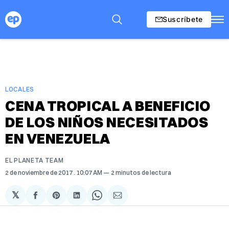
Suscríbete
LOCALES
CENA TROPICAL A BENEFICIO
DE LOS NIÑOS NECESITADOS
EN VENEZUELA
EL PLANETA TEAM
2 de noviembre de 2017
. 10:07 AM
2 minutos de lectura
𝕏
Compartir
Share
Compartir
Share
Compartir
en
on
en
on
via
Facebook
Pinterest
LinkedIn
WhatsApp
Email