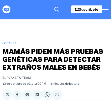
Suscríbete
LOCALES
MAMÁS PIDEN MÁS PRUEBAS
GENÉTICAS PARA DETECTAR
EXTRAÑOS MALES EN BEBÉS
EL PLANETA TEAM
13 de octubre de 2017
. 2:09 PM
4 minutos de lectura
𝕏
Compartir
Share
Compartir
Share
Compartir
en
on
en
on
via
Facebook
Pinterest
LinkedIn
WhatsApp
Email