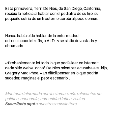
Esta primavera, Terri De Nies, de San Diego, California,
recibió la noticia al hablar con el pediatra de su hijo: su
pequeño sufría de un trastorno cerebral poco común.
Nunca había oído hablar de la enfermedad -
adrenoleucodistrofia, o ALD- y se sintió devastada y
abrumada.
«Probablemente leí todo lo que podía leer en internet:
cada sitio web», contó De Nies mientras acunaba a su hijo,
Gregory Mac Phee. «Es difícil pensar en lo que podría
suceder. Imaginas el peor escenario”.
Mantente informado con los temas más relevantes de
política, economía, comunidad latina y salud.
Suscríbete aquí
a nuestros newsletters.