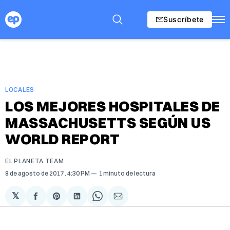
Suscríbete
LOCALES
LOS MEJORES HOSPITALES DE
MASSACHUSETTS SEGÚN US
WORLD REPORT
EL PLANETA TEAM
8 de agosto de 2017
. 4:30 PM
1 minuto de lectura
𝕏
Compartir
Share
Compartir
Share
Compartir
en
on
en
on
via
Facebook
Pinterest
LinkedIn
WhatsApp
Email