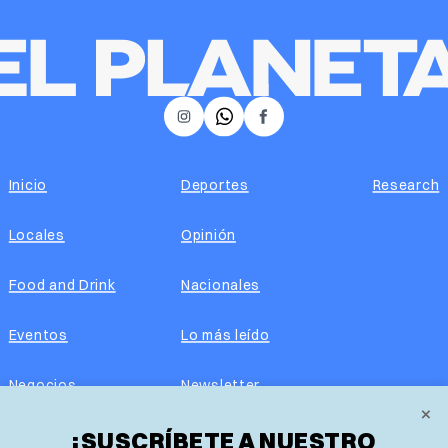
𝕏
Instagram
Facebook
Inicio
Deportes
Research
Locales
Opinión
Food and Drink
Nacionales
Eventos
Lo más leído
Negocios
Newsletter
×
Real Estate
¡SUSCRÍBETE A NUESTRO
Edición impresa