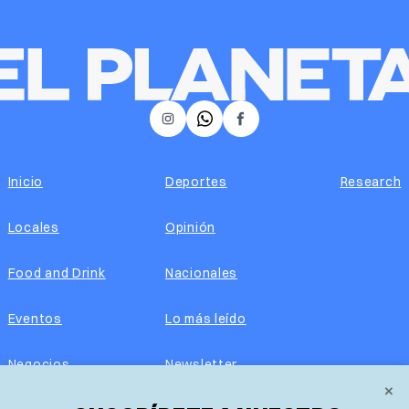
𝕏
Instagram
Facebook
Inicio
Deportes
Research
Locales
Opinión
Food and Drink
Nacionales
Eventos
Lo más leído
Negocios
Newsletter
×