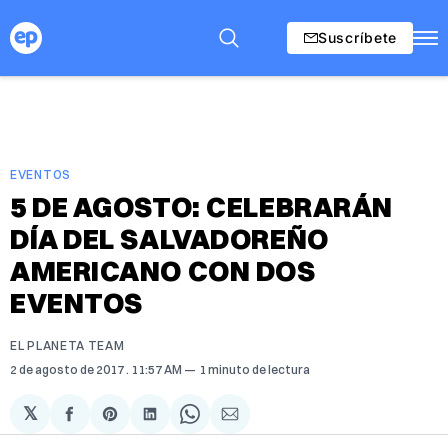
Suscríbete
EVENTOS
5 DE AGOSTO: CELEBRARÁN
DÍA DEL SALVADOREÑO
AMERICANO CON DOS
EVENTOS
EL PLANETA TEAM
2 de agosto de 2017
. 11:57 AM
1 minuto de lectura
𝕏
Compartir
Share
Compartir
Share
Compartir
en
on
en
on
via