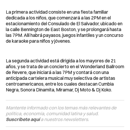
La primera actividad consiste en una fiesta familiar
dedicada a los niños, que comenzará a las 2PM en el
estacionamiento del Consulado de El Salvador, ubicado en
la calle Bennington de East Boston, y se prolongará hasta
las 7PM. Allí habrá payasos, juegos infantiles y un concurso
de karaoke para niños y jóvenes.
La segunda actividad está dirigida a los mayores de 21
años, y se trata de un concierto en el Wonderland Ballroom
de Revere, que iniciará a las 7PM y contará con una
anticipada cartelera musical muy selectiva de artistas
centroamericanos, entre los cuales destacan Cumbia
Negra, Sonora Dinamita, Miramar, Dj Moto & Dj Koko.
Mantente informado con los temas más relevantes de
política, economía, comunidad latina y salud.
Suscríbete aquí
a nuestros newsletters.