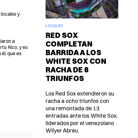
 locales y
LOCALES
RED SOX
iaron a
COMPLETAN
rto Rico, y es
BARRIDA A LOS
 él, que es
WHITE SOX CON
RACHA DE 8
TRIUNFOS
Los Red Sox extendieron su
racha a ocho triunfos con
una remontada de 13
entradas ante los White Sox,
liderados por el venezolano
Wilyer Abreu.