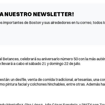
 A NUESTRO NEWSLETTER!
os importantes de Boston y sus alrededores en tu correo, todos lo
ival Betances, celebrará su aniversario número 50 con la más auté
 llevará a cabo el sábado 21 y domingo 22 de julio.
stán: un desfile, venta de comida tradicional, artesanías, una c
omo pintura facial y colchones hinchables, entre otras. Además h
 Andy Montañez, Giro López, Julio César Sanabria, y 3NITY con Zay