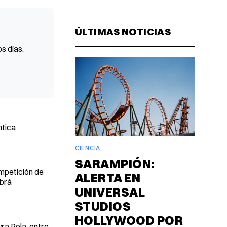
Facebook
Pinterest
LinkedIn
WhatsAp
Email
ÚLTIMAS NOTICIAS
s días.
ntica
CIENCIA
SARAMPIÓN:
ompetición de
ALERTA EN
abrá
UNIVERSAL
STUDIOS
HOLLYWOOD POR
ra Pola, entre