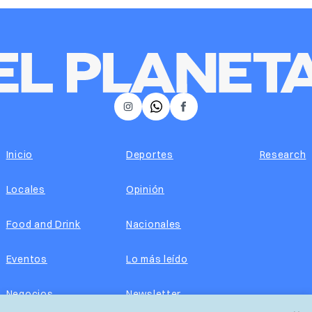
𝕏
Instagram
Facebook
Inicio
Deportes
Research
Locales
Opinión
Food and Drink
Nacionales
Eventos
Lo más leído
Negocios
Newsletter