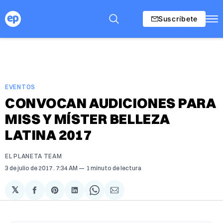
Suscríbete
EVENTOS
CONVOCAN AUDICIONES PARA
MISS Y MÍSTER BELLEZA
LATINA 2017
EL PLANETA TEAM
3 de julio de 2017
. 7:34 AM
1 minuto de lectura
𝕏
Compartir
Share
Compartir
Share
Compartir
en
on
en
on
via
Facebook
Pinterest
LinkedIn
WhatsApp
Email