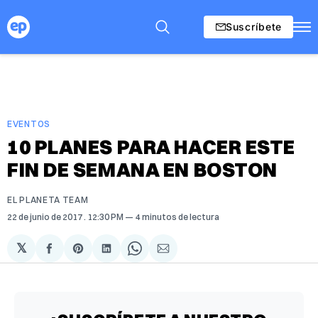
Suscríbete
EVENTOS
10 PLANES PARA HACER ESTE
FIN DE SEMANA EN BOSTON
EL PLANETA TEAM
22 de junio de 2017
. 12:30 PM
4 minutos de lectura
𝕏
Compartir
Share
Compartir
Share
Compartir
en
on
en
on
via
Facebook
Pinterest
LinkedIn
WhatsApp
Email