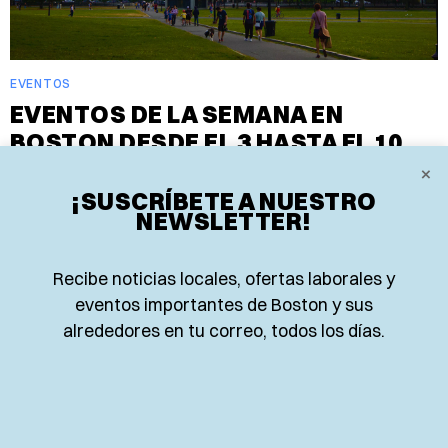
EVENTOS
EVENTOS DE LA SEMANA EN
BOSTON DESDE EL 3 HASTA EL 10
DE AGOSTO
×
¡SUSCRÍBETE A NUESTRO
NEWSLETTER!
¿Qué hacer en Boston esta semana? Acá te tenemos
algunos planes.
Recibe noticias locales, ofertas laborales y
SOFIA TORRES
3 de agosto de 2026
eventos importantes de Boston y sus
alrededores en tu correo, todos los días.