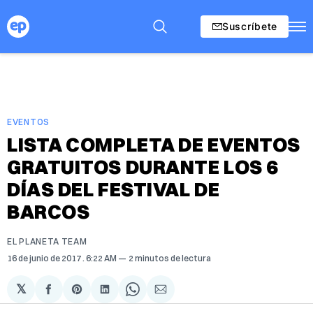
Suscríbete
EVENTOS
LISTA COMPLETA DE EVENTOS
GRATUITOS DURANTE LOS 6
DÍAS DEL FESTIVAL DE
BARCOS
EL PLANETA TEAM
16 de junio de 2017
. 6:22 AM
2 minutos de lectura
𝕏
Compartir
Share
Compartir
Share
Compartir
en
on
en
on
via