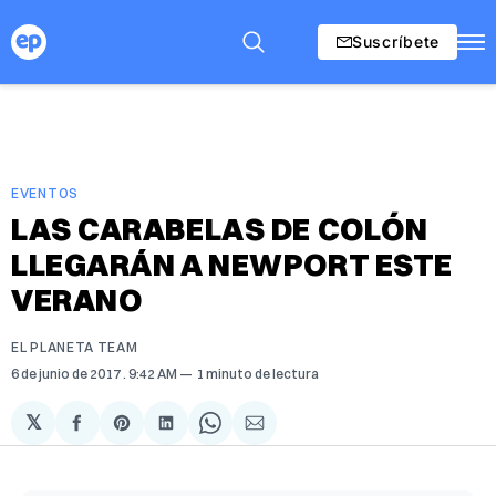
Suscríbete
EVENTOS
LAS CARABELAS DE COLÓN
LLEGARÁN A NEWPORT ESTE
VERANO
EL PLANETA TEAM
6 de junio de 2017
. 9:42 AM
1 minuto de lectura
𝕏
Compartir
Share
Compartir
Share
Compartir
en
on
en
on
via
Facebook
Pinterest
LinkedIn
WhatsApp
Email