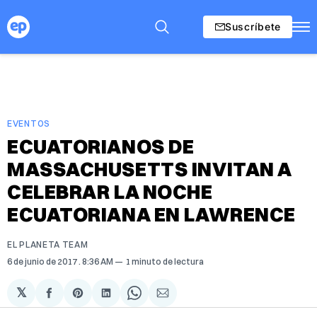
Suscríbete
EVENTOS
ECUATORIANOS DE
MASSACHUSETTS INVITAN A
CELEBRAR LA NOCHE
ECUATORIANA EN LAWRENCE
EL PLANETA TEAM
6 de junio de 2017
. 8:36 AM
1 minuto de lectura
𝕏
Compartir
Share
Compartir
Share
Compartir
en
on
en
on
via