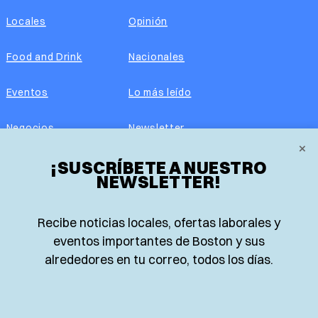
Locales
Opinión
Food and Drink
Nacionales
Eventos
Lo más leído
Negocios
Newsletter
×
Real Estate
¡SUSCRÍBETE A NUESTRO
Edición impresa
NEWSLETTER!
Historias Latinas
Acerca de nosotros
Recibe noticias locales, ofertas laborales y
Guía de Recursos
Advertise with us
eventos importantes de Boston y sus
alrededores en tu correo, todos los días.
© 2026 El Planeta | Noticias en español desde Boston,
Massachusetts