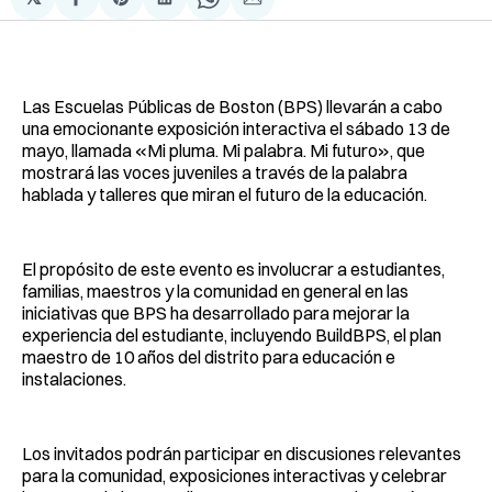
Compartir
Share
Compartir
Share
Compartir
en
on
en
on
via
Facebook
Pinterest
LinkedIn
WhatsApp
Email
Las Escuelas Públicas de Boston (BPS) llevarán a cabo
una emocionante exposición interactiva el sábado 13 de
mayo, llamada «Mi pluma. Mi palabra. Mi futuro», que
mostrará las voces juveniles a través de la palabra
hablada y talleres que miran el futuro de la educación.
El propósito de este evento es involucrar a estudiantes,
familias, maestros y la comunidad en general en las
iniciativas que BPS ha desarrollado para mejorar la
experiencia del estudiante, incluyendo BuildBPS, el plan
maestro de 10 años del distrito para educación e
instalaciones.
Los invitados podrán participar en discusiones relevantes
para la comunidad, exposiciones interactivas y celebrar