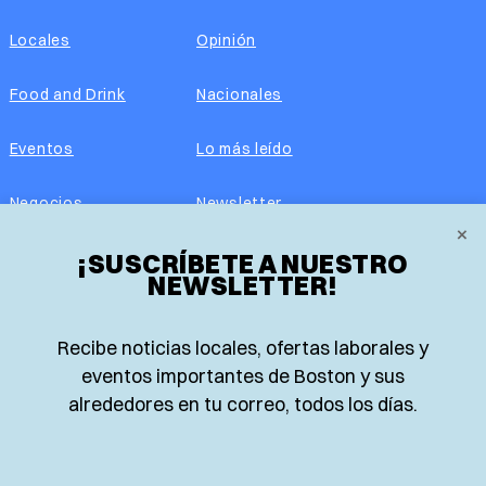
Locales
Opinión
Food and Drink
Nacionales
Eventos
Lo más leído
Negocios
Newsletter
×
¡SUSCRÍBETE A NUESTRO
Real Estate
Edición impresa
NEWSLETTER!
Historias Latinas
Acerca de nosotros
Recibe noticias locales, ofertas laborales y
Guía de Recursos
Advertise with us
eventos importantes de Boston y sus
alrededores en tu correo, todos los días.
© 2026 El Planeta | Noticias en español desde Boston,
Massachusetts