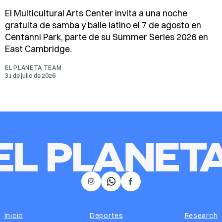
El Multicultural Arts Center invita a una noche
gratuita de samba y baile latino el 7 de agosto en
Centanni Park, parte de su Summer Series 2026 en
East Cambridge.
EL PLANETA TEAM
31 de julio de 2026
𝕏
Instagram
Facebook
Inicio
Deportes
Research