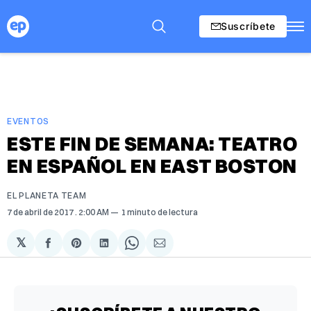
Suscríbete
EVENTOS
ESTE FIN DE SEMANA: TEATRO
EN ESPAÑOL EN EAST BOSTON
EL PLANETA TEAM
7 de abril de 2017
. 2:00 AM
1 minuto de lectura
𝕏
Compartir
Share
Compartir
Share
Compartir
en
on
en
on
via
Facebook
Pinterest
LinkedIn
WhatsApp
Email