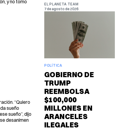
ón, y no tomo
EL PLANETA TEAM
7 de agosto de 2026
POLÍTICA
GOBIERNO DE
TRUMP
REEMBOLSA
$100,000
ración. “Quiero
MILLONES EN
Cada sueño
se sueño”, dijo
ARANCELES
o se desanimen
ILEGALES