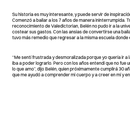
Su historia es muy interesante, y puede servir de inspirac
Comenzó a bailar a los 7 años de manera ininterrumpida. 
reconocimiento de Valedictorian, Belén no pudo ir a la uni
costear sus gastos. Con las ansias de convertirse una bail
tuvo más remedio que regresar a la misma escuela donde e
“Me sentí frustrada y desmoralizada porque yo quería ir a 
iba a poder lograrlo. Pero con los años entendí que no fue 
lo que amo”, dijo Belén, quien próximamente cumplirá 30
que me ayudó a comprender mi cuerpo y a creer en mí y en