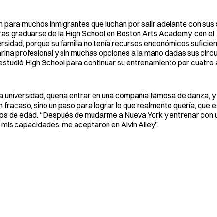
ión para muchos inmigrantes que luchan por salir adelante con sus
Tras graduarse de la High School en Boston Arts Academy, con el
versidad, porque su familia no tenía recursos enconómicos suficie
arina profesional y sin muchas opciones a la mano dadas sus circ
studió High School para continuar su entrenamiento por cuatro
la universidad, quería entrar en una compañía famosa de danza, y
un fracaso, sino un paso para lograr lo que realmente quería, que
 años de edad. “Después de mudarme a Nueva York y entrenar con
 mis capacidades, me aceptaron en Alvin Ailey”.