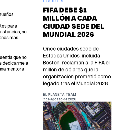
DEPORTES
FIFA DEBE $1
 sueños.
MILLÓN A CADA
CIUDAD SEDE DEL
ntes para
unstancias, no
MUNDIAL 2026
 años más.
Once ciudades sede de
Estados Unidos, incluida
 sentía que no
Boston, reclaman a la FIFA el
 es dedicarme a
 una mentora
millón de dólares que la
organización prometió como
legado tras el Mundial 2026.
EL PLANETA TEAM
7 de agosto de 2026