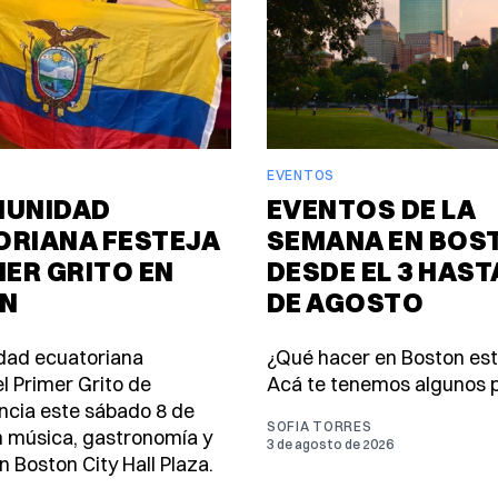
EVENTOS
MUNIDAD
EVENTOS DE LA
ORIANA FESTEJA
SEMANA EN BOS
MER GRITO EN
DESDE EL 3 HASTA
N
DE AGOSTO
dad ecuatoriana
¿Qué hacer en Boston es
l Primer Grito de
Acá te tenemos algunos p
cia este sábado 8 de
SOFIA TORRES
 música, gastronomía y
3 de agosto de 2026
n Boston City Hall Plaza.