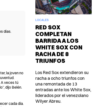
LOCALES
RED SOX
s días.
COMPLETAN
BARRIDA A LOS
WHITE SOX CON
RACHA DE 8
TRIUNFOS
Los Red Sox extendieron su
r, la joven no
juventud.
racha a ocho triunfos con
 A veces tú
una remontada de 13
”, dijo Belén.
entradas ante los White Sox,
liderados por el venezolano
Wilyer Abreu.
recer cada día.