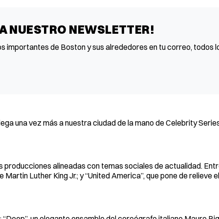
 A NUESTRO NEWSLETTER!
os importantes de Boston y sus alrededores en tu correo, todos lo
ega una vez más a nuestra ciudad de la mano de Celebrity Series
as producciones alineadas con temas sociales de actualidad. Entr
 Martin Luther King Jr.; y “United America”, que pone de relieve e
 “Deep”, un elegante ensamble del coreógrafo italiano Mauro Big