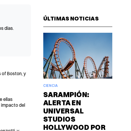
Facebook
Pinterest
LinkedIn
WhatsAp
Email
ÚLTIMAS NOTICIAS
s días.
 of Boston, y
CIENCIA
SARAMPIÓN:
e ellas
ALERTA EN
l impacto del
UNIVERSAL
STUDIOS
HOLLYWOOD POR
onzetti, y