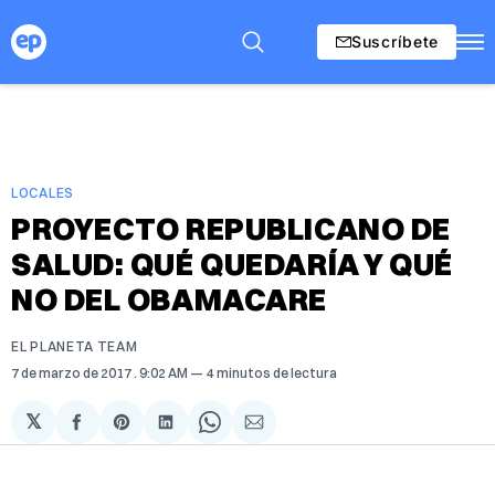
Suscríbete
LOCALES
PROYECTO REPUBLICANO DE
SALUD: QUÉ QUEDARÍA Y QUÉ
NO DEL OBAMACARE
EL PLANETA TEAM
7 de marzo de 2017
. 9:02 AM
4 minutos de lectura
𝕏
Compartir
Share
Compartir
Share
Compartir
en
on
en
on
via
Facebook
Pinterest
LinkedIn
WhatsApp
Email