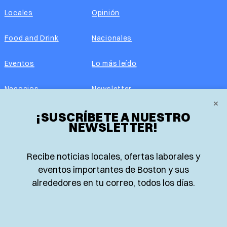
Locales
Opinión
Food and Drink
Nacionales
Eventos
Lo más leído
Negocios
Newsletter
×
Real Estate
¡SUSCRÍBETE A NUESTRO
Edición impresa
NEWSLETTER!
Historias Latinas
Acerca de nosotros
Recibe noticias locales, ofertas laborales y
Guía de Recursos
Advertise with us
eventos importantes de Boston y sus
alrededores en tu correo, todos los días.
© 2026 El Planeta | Noticias en español desde Boston,
Massachusetts