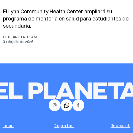
El Lynn Community Health Center ampliará su
programa de mentoría en salud para estudiantes de
secundaria.
EL PLANETA TEAM
31 de julio de 2026
𝕏
Instagram
Facebook
Inicio
Deportes
Research