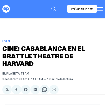
Suscríbete
EVENTOS
CINE: CASABLANCA EN EL
BRATTLE THEATRE DE
HARVARD
EL PLANETA TEAM
9 de febrero de 2017
. 11:20 AM
1 minuto de lectura
𝕏
Compartir
Share
Compartir
Share
Compartir
en
on
en
on
via
Facebook
Pinterest
LinkedIn
WhatsApp
Email