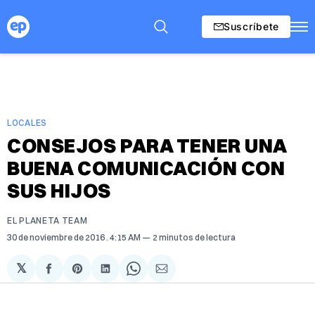
Suscríbete
LOCALES
CONSEJOS PARA TENER UNA
BUENA COMUNICACIÓN CON
SUS HIJOS
EL PLANETA TEAM
30 de noviembre de 2016
. 4:15 AM
2 minutos de lectura
𝕏
Compartir
Share
Compartir
Share
Compartir
en
on
en
on
via
Facebook
Pinterest
LinkedIn
WhatsApp
Email