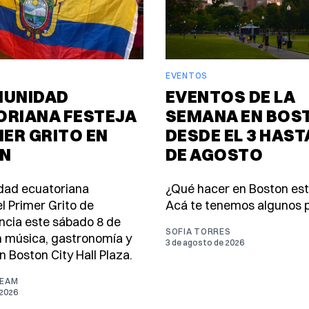
EVENTOS
MUNIDAD
EVENTOS DE LA
ORIANA FESTEJA
SEMANA EN BOS
MER GRITO EN
DESDE EL 3 HASTA
N
DE AGOSTO
dad ecuatoriana
¿Qué hacer en Boston es
l Primer Grito de
Acá te tenemos algunos p
cia este sábado 8 de
SOFIA TORRES
 música, gastronomía y
3 de agosto de 2026
n Boston City Hall Plaza.
TEAM
 2026