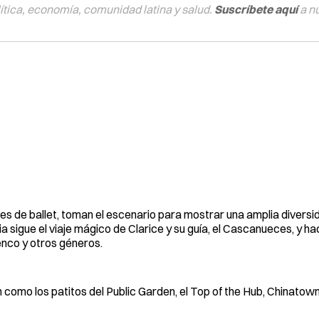
tica, economía, comunidad latina y salud.
Suscríbete aquí
a n
les de ballet, toman el escenario para mostrar una amplia divers
sigue el viaje mágico de Clarice y su guía, el Cascanueces, y ha
menco y otros géneros.
como los patitos del Public Garden, el Top of the Hub, Chinato