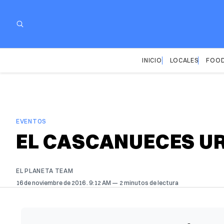
INICIO
LOCALES
FOOD
EVENTOS
EL CASCANUECES U
EL PLANETA TEAM
16 de noviembre de 2016
. 9:12 AM
2 minutos de lectura