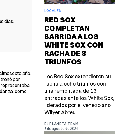
LOCALES
RED SOX
s días.
COMPLETAN
BARRIDA A LOS
WHITE SOX CON
RACHA DE 8
TRIUNFOS
ecimosexto año.
Los Red Sox extendieron su
strenó por
racha a ocho triunfos con
y representaba
una remontada de 13
a danza, como
entradas ante los White Sox,
liderados por el venezolano
Wilyer Abreu.
EL PLANETA TEAM
7 de agosto de 2026