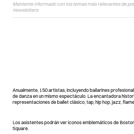
Mantente informado con los temas más relevantes de polí
newsletters.
Anualmente, 150 artistas, incluyendo bailarines profesiona
de danza en un mismo espectáculo. La encantadora historia 
representaciones de ballet clásico, tap, hip hop, jazz, fla
Los asistentes podrán ver iconos emblemáticos de Boston 
Square.