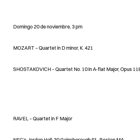
Domingo 20 de noviembre, 3 pm
MOZART – Quartet in D minor, K. 421
SHOSTAKOVICH – Quartet No. 10 in A-flat Major, Opus 11
RAVEL – Quartet in F Major
NEC’s Jordan Hall: 30 Gainsborough St., Boston MA