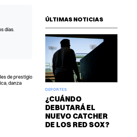
Facebook
Pinterest
LinkedIn
WhatsAp
Email
ÚLTIMAS NOTICIAS
s días.
es de prestigio
ica, danza
DEPORTES
¿CUÁNDO
DEBUTARÁ EL
NUEVO CATCHER
DE LOS RED SOX?