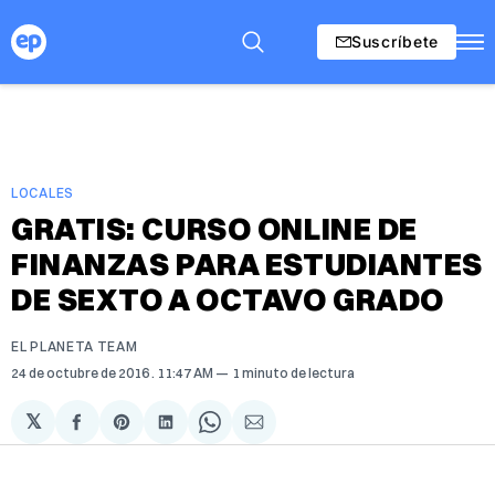
Suscríbete
LOCALES
GRATIS: CURSO ONLINE DE
FINANZAS PARA ESTUDIANTES
DE SEXTO A OCTAVO GRADO
EL PLANETA TEAM
24 de octubre de 2016
. 11:47 AM
1 minuto de lectura
𝕏
Compartir
Share
Compartir
Share
Compartir
en
on
en
on
via
Facebook
Pinterest
LinkedIn
WhatsApp
Email