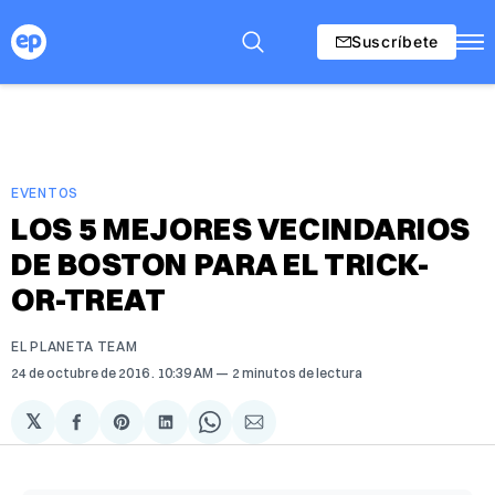
Suscríbete
EVENTOS
LOS 5 MEJORES VECINDARIOS
DE BOSTON PARA EL TRICK-
OR-TREAT
EL PLANETA TEAM
24 de octubre de 2016
. 10:39 AM
2 minutos de lectura
𝕏
Compartir
Share
Compartir
Share
Compartir
en
on
en
on
via
Facebook
Pinterest
LinkedIn
WhatsApp
Email